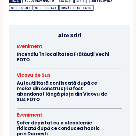
TAGS
BUCOVINAMEDIA.RO
RĂDĂUȚI
ȘTIRI
ȘTIRI BUCOVINA
ȘTIRI LOCALE
ȘTIRI SUCEAVA
URMĂRIRE ÎN TRAFIC
Alte Stiri
Eveniment
Incendiu în localitatea Frătăuții Vechi
FOTO
Vicovu de Sus
Autoutilitară confiscată după ce
moloz din construcții a fost
abandonat lângă piața din Vicovu de
Sus FOTO
Eveniment
Șofer depistat cu o alcoolemie
ridicată după ce conducea haotic
prin Dornești