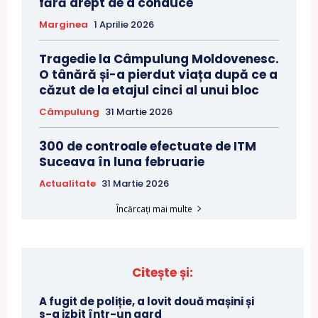
fără drept de a conduce
Marginea
1 Aprilie 2026
Tragedie la Câmpulung Moldovenesc.
O tânără și-a pierdut viața după ce a
căzut de la etajul cinci al unui bloc
Câmpulung
31 Martie 2026
300 de controale efectuate de ITM
Suceava în luna februarie
Actualitate
31 Martie 2026
Încărcați mai multe
Citește și:
A fugit de poliție, a lovit două mașini și
s-a izbit într-un gard