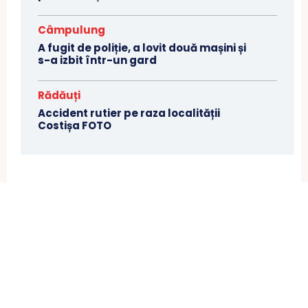
Câmpulung
A fugit de poliție, a lovit două mașini și
s-a izbit într-un gard
Rădăuți
Accident rutier pe raza localității
Costișa FOTO