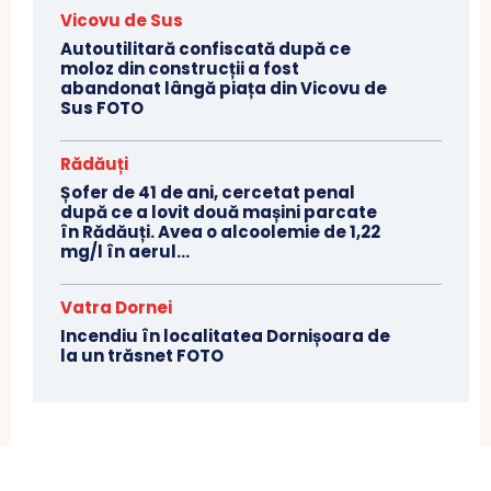
Vicovu de Sus
Autoutilitară confiscată după ce
moloz din construcții a fost
abandonat lângă piața din Vicovu de
Sus FOTO
Rădăuți
Șofer de 41 de ani, cercetat penal
după ce a lovit două mașini parcate
în Rădăuți. Avea o alcoolemie de 1,22
mg/l în aerul...
Vatra Dornei
Incendiu în localitatea Dornișoara de
la un trăsnet FOTO