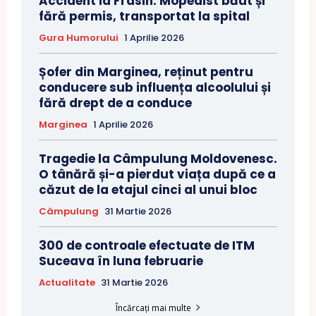
Accident la Frasin. Mopedist băut și
fără permis, transportat la spital
Gura Humorului
1 Aprilie 2026
Șofer din Marginea, reținut pentru
conducere sub influența alcoolului și
fără drept de a conduce
Marginea
1 Aprilie 2026
Tragedie la Câmpulung Moldovenesc.
O tânără și-a pierdut viața după ce a
căzut de la etajul cinci al unui bloc
Câmpulung
31 Martie 2026
300 de controale efectuate de ITM
Suceava în luna februarie
Actualitate
31 Martie 2026
Încărcați mai multe