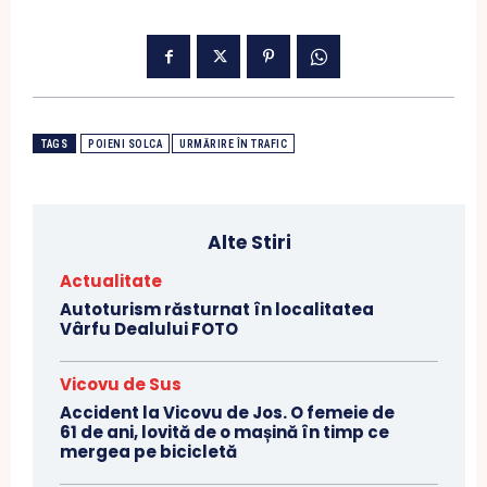
TAGS
POIENI SOLCA
URMĂRIRE ÎN TRAFIC
Alte Stiri
Actualitate
Autoturism răsturnat în localitatea
Vârfu Dealului FOTO
Vicovu de Sus
Accident la Vicovu de Jos. O femeie de
61 de ani, lovită de o mașină în timp ce
mergea pe bicicletă