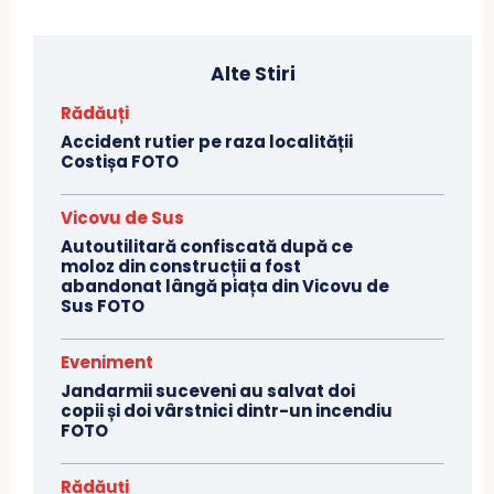
Alte Stiri
Rădăuți
Accident rutier pe raza localității
Costișa FOTO
Vicovu de Sus
Autoutilitară confiscată după ce
moloz din construcții a fost
abandonat lângă piața din Vicovu de
Sus FOTO
Eveniment
Jandarmii suceveni au salvat doi
copii și doi vârstnici dintr-un incendiu
FOTO
Rădăuți