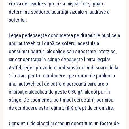
viteza de reacţie şi precizia mişcărilor şi poate
determina scăderea acuităţii vizuale şi auditive a
şoferilor.
Legea pedepseşte conducerea pe drumurile publice a
unui autovehicul după ce şoferul acestuia a
consumat băuturi alcoolice sau substanțe interzise,
iar concentraţia în sânge depăşeşte limita legală!
Astfel, legea prevede o pedeapsă cu închisoare de la
1 la 5 ani pentru conducerea pe drumurile publice a
unui autovehicul de către o persoană care are o
îmbibaţie alcoolică de peste 0,80 g/l alcool pur în
sânge. De asemenea, pe timpul cercetării, permisul
de conducere este reţinut, fără drept de circulaţie.
Consumul de alcool și droguri constituie un factor de