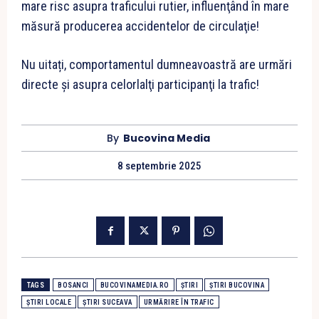
mare risc asupra traficului rutier, influenţând în mare
măsură producerea accidentelor de circulaţie!
Nu uitați, comportamentul dumneavoastră are urmări
directe şi asupra celorlalţi participanţi la trafic!
By
Bucovina Media
8 septembrie 2025
TAGS
BOSANCI
BUCOVINAMEDIA.RO
ȘTIRI
ȘTIRI BUCOVINA
ȘTIRI LOCALE
ȘTIRI SUCEAVA
URMĂRIRE ÎN TRAFIC