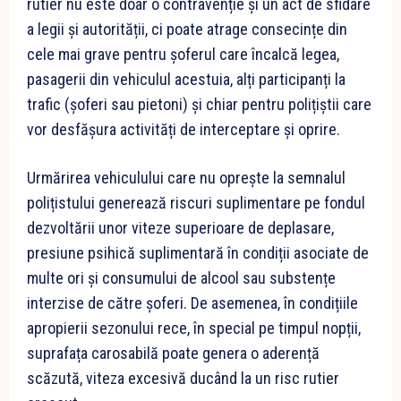
rutier nu este doar o contravenție și un act de sfidare
a legii și autorității, ci poate atrage consecințe din
cele mai grave pentru șoferul care încalcă legea,
pasagerii din vehiculul acestuia, alți participanți la
trafic (șoferi sau pietoni) și chiar pentru polițiștii care
vor desfășura activități de interceptare și oprire.
Urmărirea vehiculului care nu oprește la semnalul
polițistului generează riscuri suplimentare pe fondul
dezvoltării unor viteze superioare de deplasare,
presiune psihică suplimentară în condiții asociate de
multe ori și consumului de alcool sau substențe
interzise de către șoferi. De asemenea, în condițiile
apropierii sezonului rece, în special pe timpul nopții,
suprafața carosabilă poate genera o aderență
scăzută, viteza excesivă ducând la un risc rutier