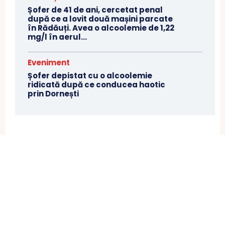
Șofer de 41 de ani, cercetat penal
după ce a lovit două mașini parcate
în Rădăuți. Avea o alcoolemie de 1,22
mg/l în aerul...
Eveniment
Șofer depistat cu o alcoolemie
ridicată după ce conducea haotic
prin Dornești