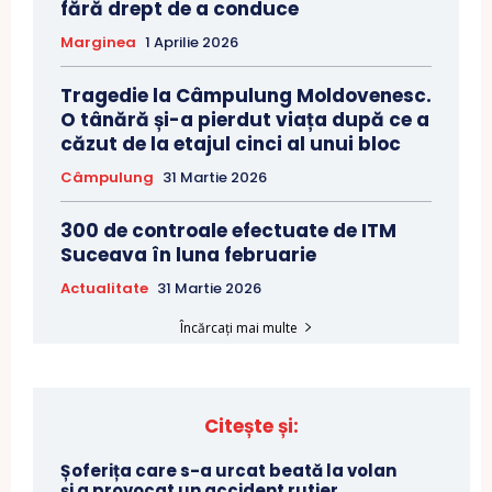
fără drept de a conduce
Marginea
1 Aprilie 2026
Tragedie la Câmpulung Moldovenesc.
O tânără și-a pierdut viața după ce a
căzut de la etajul cinci al unui bloc
Câmpulung
31 Martie 2026
300 de controale efectuate de ITM
Suceava în luna februarie
Actualitate
31 Martie 2026
Încărcați mai multe
Citește și:
Șoferița care s-a urcat beată la volan
și a provocat un accident rutier,