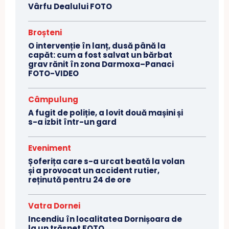
Vârfu Dealului FOTO
Broșteni
O intervenție în lanț, dusă până la
capăt: cum a fost salvat un bărbat
grav rănit în zona Darmoxa–Panaci
FOTO-VIDEO
Câmpulung
A fugit de poliție, a lovit două mașini și
s-a izbit într-un gard
Eveniment
Șoferița care s-a urcat beată la volan
și a provocat un accident rutier,
reținută pentru 24 de ore
Vatra Dornei
Incendiu în localitatea Dornișoara de
la un trăsnet FOTO