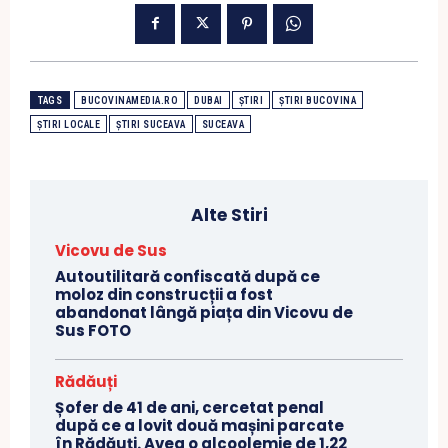
TAGS
BUCOVINAMEDIA.RO
DUBAI
ȘTIRI
ȘTIRI BUCOVINA
ȘTIRI LOCALE
ȘTIRI SUCEAVA
SUCEAVA
Alte Stiri
Vicovu de Sus
Autoutilitară confiscată după ce
moloz din construcții a fost
abandonat lângă piața din Vicovu de
Sus FOTO
Rădăuți
Șofer de 41 de ani, cercetat penal
după ce a lovit două mașini parcate
în Rădăuți. Avea o alcoolemie de 1,22