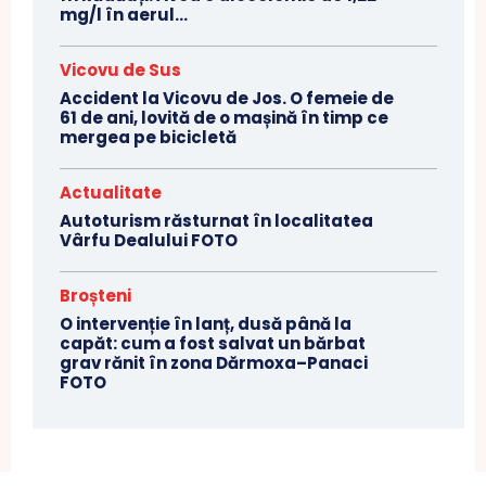
mg/l în aerul...
Vicovu de Sus
Accident la Vicovu de Jos. O femeie de
61 de ani, lovită de o mașină în timp ce
mergea pe bicicletă
Actualitate
Autoturism răsturnat în localitatea
Vârfu Dealului FOTO
Broșteni
O intervenție în lanț, dusă până la
capăt: cum a fost salvat un bărbat
grav rănit în zona Dărmoxa–Panaci
FOTO