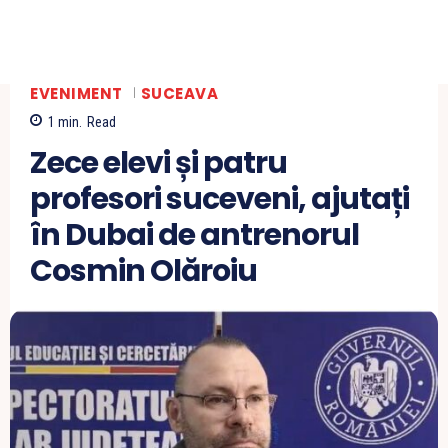
EVENIMENT
SUCEAVA
1
min.
Read
Zece elevi și patru
profesori suceveni, ajutați
în Dubai de antrenorul
Cosmin Olăroiu