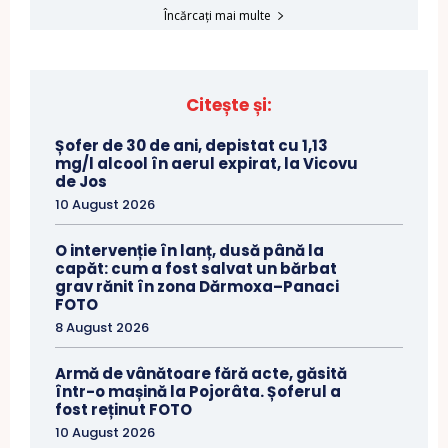
Încărcați mai multe
Citește și:
Șofer de 30 de ani, depistat cu 1,13
mg/l alcool în aerul expirat, la Vicovu
de Jos
10 August 2026
O intervenție în lanț, dusă până la
capăt: cum a fost salvat un bărbat
grav rănit în zona Dărmoxa–Panaci
FOTO
8 August 2026
Armă de vânătoare fără acte, găsită
într-o mașină la Pojorâta. Șoferul a
fost reținut FOTO
10 August 2026