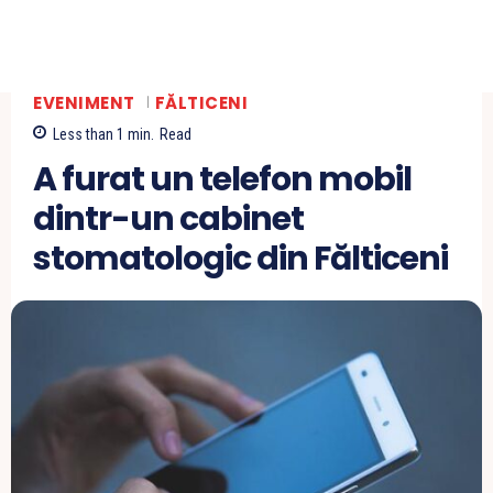
EVENIMENT
FĂLTICENI
Less than 1
min.
Read
A furat un telefon mobil
dintr-un cabinet
stomatologic din Fălticeni