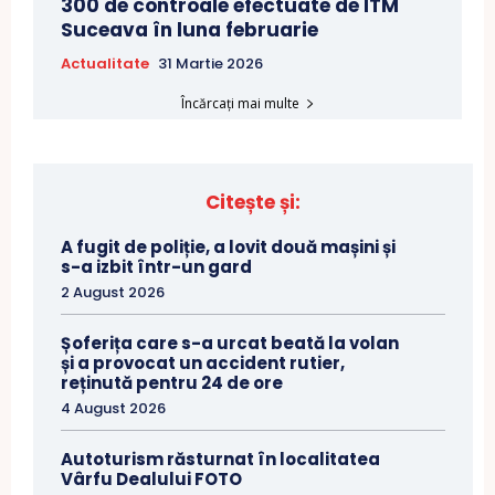
300 de controale efectuate de ITM
Suceava în luna februarie
Actualitate
31 Martie 2026
Încărcați mai multe
Citește și:
A fugit de poliție, a lovit două mașini și
s-a izbit într-un gard
2 August 2026
Șoferița care s-a urcat beată la volan
și a provocat un accident rutier,
reținută pentru 24 de ore
4 August 2026
Autoturism răsturnat în localitatea
Vârfu Dealului FOTO