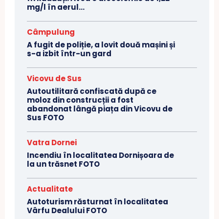
mg/l în aerul...
Câmpulung
A fugit de poliție, a lovit două mașini și
s-a izbit într-un gard
Vicovu de Sus
Autoutilitară confiscată după ce
moloz din construcții a fost
abandonat lângă piața din Vicovu de
Sus FOTO
Vatra Dornei
Incendiu în localitatea Dornișoara de
la un trăsnet FOTO
Actualitate
Autoturism răsturnat în localitatea
Vârfu Dealului FOTO