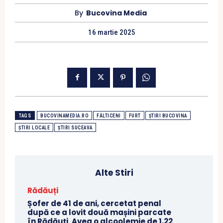
By
Bucovina Media
16 martie 2025
TAGS
BUCOVINAMEDIA.RO
FĂLTICENI
FURT
ȘTIRI BUCOVINA
ȘTIRI LOCALE
ȘTIRI SUCEAVA
Alte Stiri
Rădăuți
Șofer de 41 de ani, cercetat penal
după ce a lovit două mașini parcate
în Rădăuți. Avea o alcoolemie de 1,22