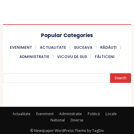
Popular Categories
EVENIMENT
ACTUALITATE
SUCEAVA
RĂDĂUȚI
ADMINISTRATIE
VICOVU DE SUS
FĂLTICENI
Search
Actualitate
Eveniment
Administratie
Politică
Locale
National
Diverse
© Newspaper WordPress Theme by TagDiv