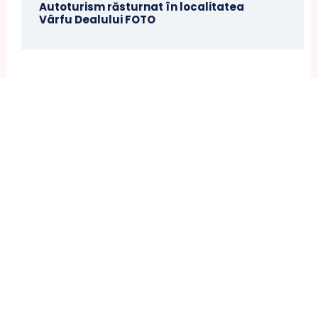
Autoturism răsturnat în localitatea
Vârfu Dealului FOTO