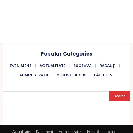
Popular Categories
EVENIMENT
ACTUALITATE
SUCEAVA
RĂDĂUȚI
ADMINISTRATIE
VICOVU DE SUS
FĂLTICENI
Search
Actualitate
Eveniment
Administratie
Politică
Locale