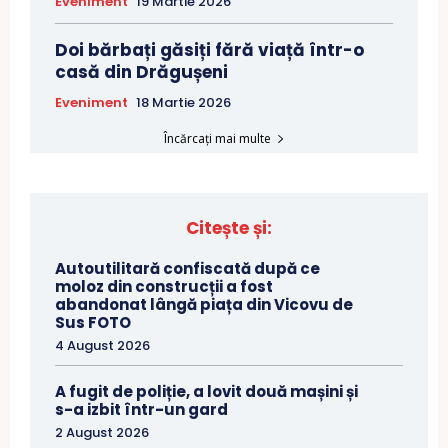
Eveniment
19 Martie 2026
Doi bărbați găsiți fără viață într-o
casă din Drăgușeni
Eveniment
18 Martie 2026
Încărcați mai multe
Citește și:
Autoutilitară confiscată după ce
moloz din construcții a fost
abandonat lângă piața din Vicovu de
Sus FOTO
4 August 2026
A fugit de poliție, a lovit două mașini și
s-a izbit într-un gard
2 August 2026