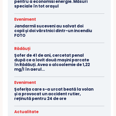
pentru a economisi energie. Măsuri
speciale în tot orașul
Eveniment
Jandarmii suceveni au salvat doi
copii și doi vârstnici dintr-un incendiu
FOTO
Rădăuți
Șofer de 41 de ani, cercetat penal
după ce a lovit două mașini parcate
în Rădăuți. Avea o alcoolemie de 1,22
mg/l în aerul...
Eveniment
Șoferița care s-a urcat beată la volan
și a provocat un accident rutier,
reținută pentru 24 de ore
Actualitate