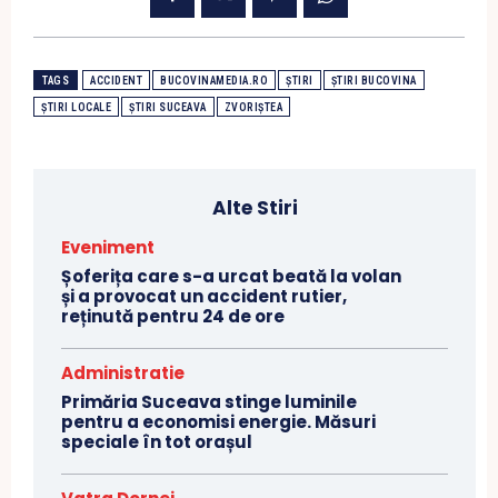
TAGS
ACCIDENT
BUCOVINAMEDIA.RO
ȘTIRI
ȘTIRI BUCOVINA
ȘTIRI LOCALE
ȘTIRI SUCEAVA
ZVORIȘTEA
Alte Stiri
Eveniment
Șoferița care s-a urcat beată la volan
și a provocat un accident rutier,
reținută pentru 24 de ore
Administratie
Primăria Suceava stinge luminile
pentru a economisi energie. Măsuri
speciale în tot orașul