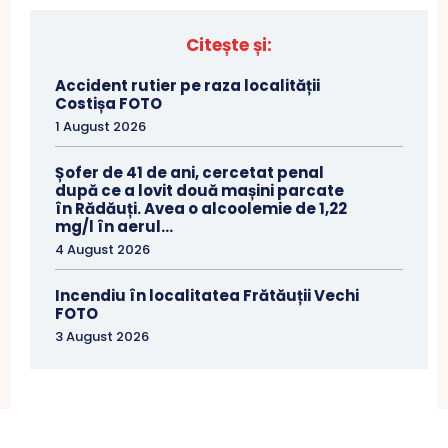
Citește și:
Accident rutier pe raza localității
Costișa FOTO
1 August 2026
Șofer de 41 de ani, cercetat penal
după ce a lovit două mașini parcate
în Rădăuți. Avea o alcoolemie de 1,22
mg/l în aerul...
4 August 2026
Incendiu în localitatea Frătăuții Vechi
FOTO
3 August 2026