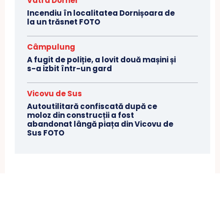
Vatra Dornei
Incendiu în localitatea Dornișoara de
la un trăsnet FOTO
Câmpulung
A fugit de poliție, a lovit două mașini și
s-a izbit într-un gard
Vicovu de Sus
Autoutilitară confiscată după ce
moloz din construcții a fost
abandonat lângă piața din Vicovu de
Sus FOTO