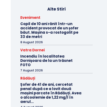
Alte Stiri
Eveniment
Copil de 10 ani rănit într-un
accident provocat de un șofer
băut. Mașina s-a rostogolit pe
33 de metri
8 August 2026
Vatra Dornei
Incendiu în localitatea
Dornișoara de la un trăsnet
FOTO
7 August 2026
Rădăuți
Șofer de 41 de ani, cercetat
penal după ce a lovit două
mașini parcate în Rădăuți. Avea
o alcoolemie de 1,22 mg/l în
aerul...