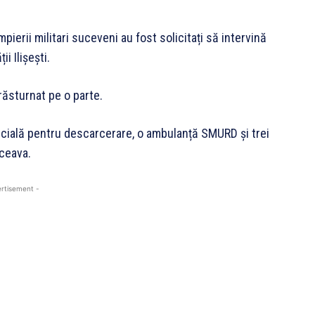
pierii militari suceveni au fost solicitați să intervină
i Ilișești.
 răsturnat pe o parte.
specială pentru descarcerare, o ambulanță SMURD și trei
ceava.
rtisement -