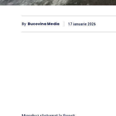
By
Bucovina Media
17 ianuarie 2026
Microbuz răsturnat la Ilișești