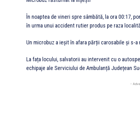
În noaptea de vineri spre sâmbătă, la ora 00:17, pom
în urma unui accident rutier produs pe raza localități
Un microbuz a ieșit în afara părții carosabile și s-a
La fața locului, salvatorii au intervenit cu o auto
echipaje ale Serviciului de Ambulanță Județean Su
- Adve