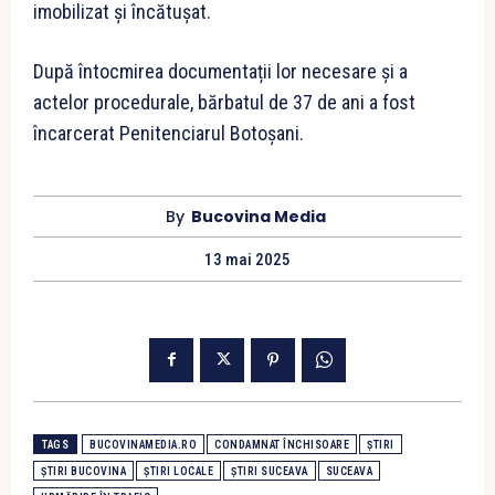
imobilizat și încătușat.
După întocmirea documentații lor necesare și a
actelor procedurale, bărbatul de 37 de ani a fost
încarcerat Penitenciarul Botoșani.
By
Bucovina Media
13 mai 2025
TAGS
BUCOVINAMEDIA.RO
CONDAMNAT ÎNCHISOARE
ȘTIRI
ȘTIRI BUCOVINA
ȘTIRI LOCALE
ȘTIRI SUCEAVA
SUCEAVA