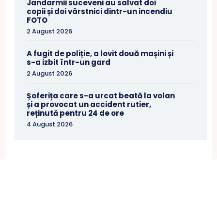
Jandarmii suceveni au salvat doi
copii și doi vârstnici dintr-un incendiu
FOTO
2 August 2026
A fugit de poliție, a lovit două mașini și
s-a izbit într-un gard
2 August 2026
Șoferița care s-a urcat beată la volan
și a provocat un accident rutier,
reținută pentru 24 de ore
4 August 2026