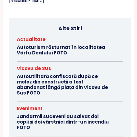
URMĂRIRE ÎN TRAFIC
Alte Stiri
Actualitate
Autoturism răsturnat în localitatea
Vârfu Dealului FOTO
Vicovu de Sus
Autoutilitară confiscată după ce
moloz din construcții a fost
abandonat lângă piața din Vicovu de
Sus FOTO
Eveniment
Jandarmii suceveni au salvat doi
copii și doi vârstnici dintr-un incendiu
FOTO