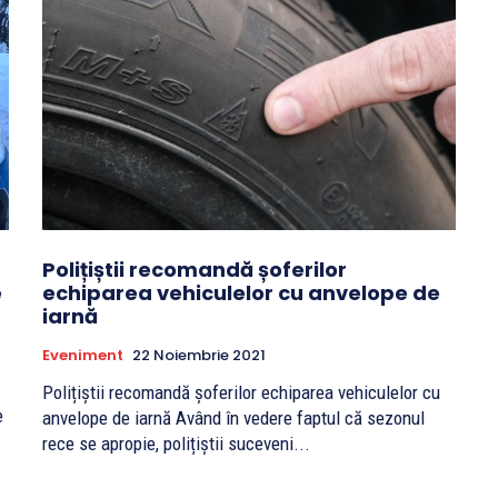
Polițiștii recomandă șoferilor
e
echiparea vehiculelor cu anvelope de
iarnă
Eveniment
22 Noiembrie 2021
Polițiștii recomandă șoferilor echiparea vehiculelor cu
e
anvelope de iarnă Având în vedere faptul că sezonul
rece se apropie, polițiștii suceveni...