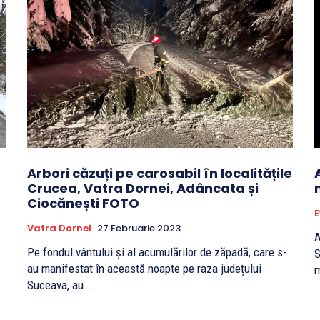
Arbori căzuți pe carosabil în localitățile
Crucea, Vatra Dornei, Adâncata și
Ciocănești FOTO
Vatra Dornei
27 Februarie 2023
A
Pe fondul vântului și al acumulărilor de zăpadă, care s-
Sucea
au manifestat în această noapte pe raza județului
m
Suceava, au...