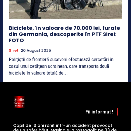
Biciclete, în valoare de 70.000 lei, furate
din Germania, descoperite în PTF Siret
FOTO
Siret
20 August 2025
Poliţiştii de frontieră suceveni efectuează cercetări în
cazul unui cetățean ucrainean, care transporta două
biciclete în valoare totală de...
Fii informat !
Copil de 10 ani rănit într-un accident provocat
de un șofer băut. Mașina s-a rostogolit pe 33 de