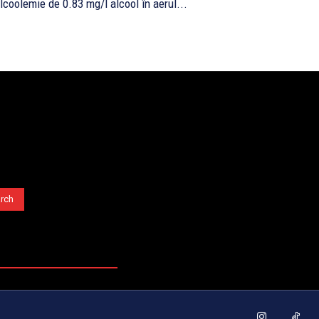
lcoolemie de 0.83 mg/l alcool în aerul...
rch