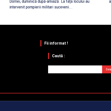
Dornei, duminică după-amiază. La fața locului au
a
intervenit pompierii militari suceveni...
Fii informat !
Caută :
Sea