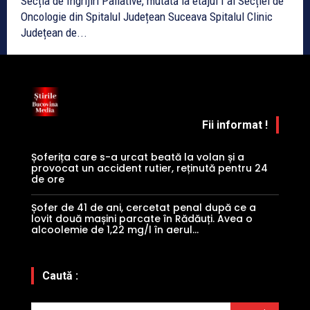
Secția de Îngrijiri Paliative, mutată la etajul I al Secției de
Oncologie din Spitalul Județean Suceava Spitalul Clinic
Județean de...
Fii informat !
Șoferița care s-a urcat beată la volan și a
provocat un accident rutier, reținută pentru 24
de ore
Șofer de 41 de ani, cercetat penal după ce a
lovit două mașini parcate în Rădăuți. Avea o
alcoolemie de 1,22 mg/l în aerul...
Caută :