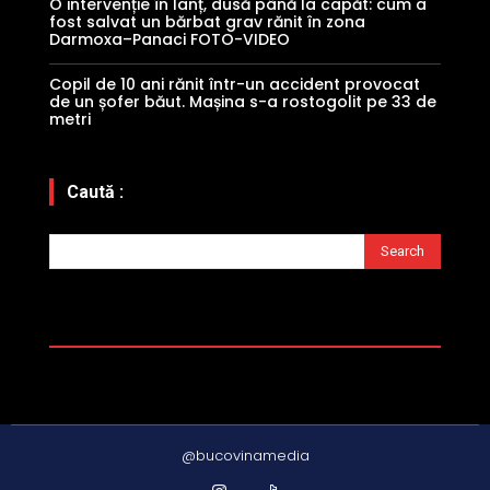
O intervenție în lanț, dusă până la capăt: cum a
fost salvat un bărbat grav rănit în zona
Darmoxa–Panaci FOTO-VIDEO
Copil de 10 ani rănit într-un accident provocat
de un șofer băut. Mașina s-a rostogolit pe 33 de
metri
Caută :
Search
@bucovinamedia