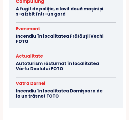
Câmpulung
A fugit de poliție, a lovit două mașini și
s-a izbit într-un gard
Eveniment
Incendiu în localitatea Frătăuții Vechi
FOTO
Actualitate
Autoturism răsturnat în localitatea
Vârfu Dealului FOTO
Vatra Dornei
Incendiu în localitatea Dornișoara de
la un trăsnet FOTO