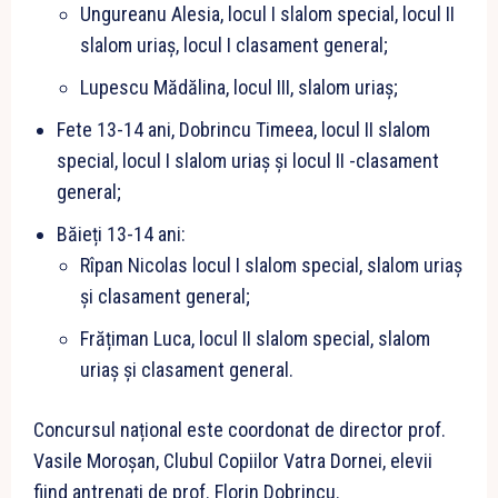
Ungureanu Alesia, locul I slalom special, locul II
slalom uriaș, locul I clasament general;
Lupescu Mădălina, locul III, slalom uriaș;
Fete 13-14 ani, Dobrincu Timeea, locul II slalom
special, locul I slalom uriaș și locul II -clasament
general;
Băieți 13-14 ani:
Rîpan Nicolas locul I slalom special, slalom uriaș
și clasament general;
Frățiman Luca, locul II slalom special, slalom
uriaș și clasament general.
Concursul național este coordonat de director prof.
Vasile Moroșan, Clubul Copiilor Vatra Dornei, elevii
fiind antrenați de prof. Florin Dobrincu.