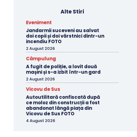
Alte Stiri
Eveniment
Jandarmii suceveni au salvat
doi copii și doi vârstnici dintr-un
incendiu FOTO
2 August 2026
Câmpulung
A fugit de poliție, a lovit două
mașini și s-a izbit într-un gard
2 August 2026
Vicovu de Sus
Autoutilitară confiscată după
ce moloz din construcții a fost
abandonat lângă piața din
Vicovu de Sus FOTO
4 August 2026