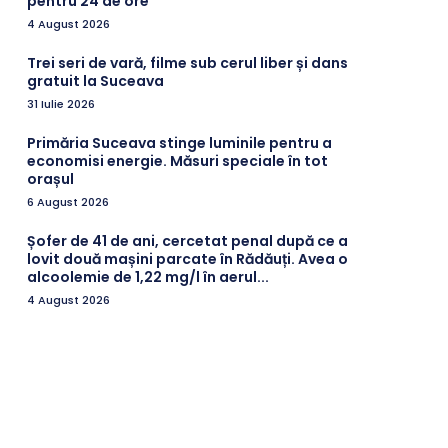
pentru 24 de ore
4 August 2026
Trei seri de vară, filme sub cerul liber și dans
gratuit la Suceava
31 Iulie 2026
Primăria Suceava stinge luminile pentru a
economisi energie. Măsuri speciale în tot
orașul
6 August 2026
Șofer de 41 de ani, cercetat penal după ce a
lovit două mașini parcate în Rădăuți. Avea o
alcoolemie de 1,22 mg/l în aerul...
4 August 2026