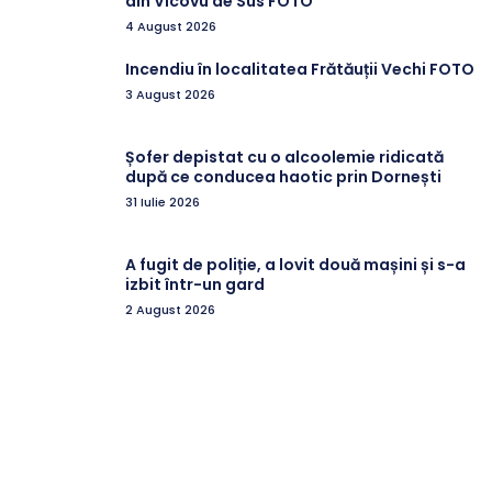
din Vicovu de Sus FOTO
4 August 2026
Incendiu în localitatea Frătăuții Vechi FOTO
3 August 2026
Șofer depistat cu o alcoolemie ridicată
după ce conducea haotic prin Dornești
31 Iulie 2026
A fugit de poliție, a lovit două mașini și s-a
izbit într-un gard
2 August 2026