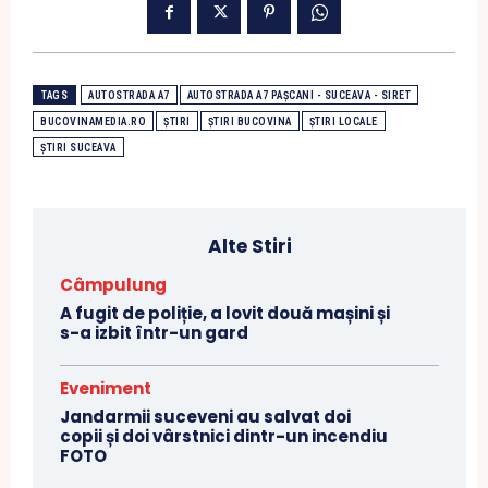
TAGS
AUTOSTRADA A7
AUTOSTRADA A7 PAȘCANI - SUCEAVA - SIRET
BUCOVINAMEDIA.RO
ȘTIRI
ȘTIRI BUCOVINA
ȘTIRI LOCALE
ȘTIRI SUCEAVA
Alte Stiri
Câmpulung
A fugit de poliție, a lovit două mașini și
s-a izbit într-un gard
Eveniment
Jandarmii suceveni au salvat doi
copii și doi vârstnici dintr-un incendiu
FOTO