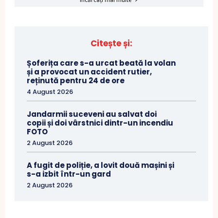
Citește și:
Șoferița care s-a urcat beată la volan
și a provocat un accident rutier,
reținută pentru 24 de ore
4 August 2026
Jandarmii suceveni au salvat doi
copii și doi vârstnici dintr-un incendiu
FOTO
2 August 2026
A fugit de poliție, a lovit două mașini și
s-a izbit într-un gard
2 August 2026