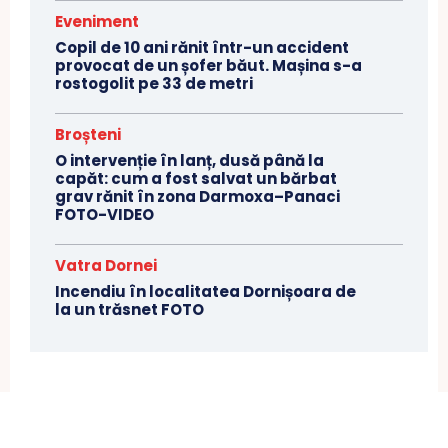
Eveniment
Copil de 10 ani rănit într-un accident
provocat de un șofer băut. Mașina s-a
rostogolit pe 33 de metri
Broșteni
O intervenție în lanț, dusă până la
capăt: cum a fost salvat un bărbat
grav rănit în zona Darmoxa–Panaci
FOTO-VIDEO
Vatra Dornei
Incendiu în localitatea Dornișoara de
la un trăsnet FOTO