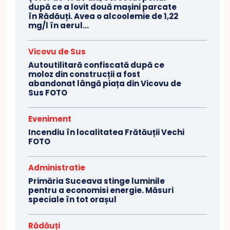
după ce a lovit două mașini parcate
în Rădăuți. Avea o alcoolemie de 1,22
mg/l în aerul...
Vicovu de Sus
Autoutilitară confiscată după ce
moloz din construcții a fost
abandonat lângă piața din Vicovu de
Sus FOTO
Eveniment
Incendiu în localitatea Frătăuții Vechi
FOTO
Administratie
Primăria Suceava stinge luminile
pentru a economisi energie. Măsuri
speciale în tot orașul
Rădăuți