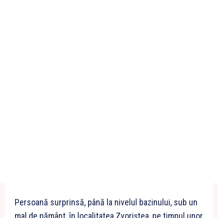
Persoană surprinsă, până la nivelul bazinului, sub un
mal de pământ, în localitatea Zvoriștea, pe timpul unor