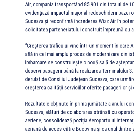
Air, compania transportând 85.901 din totalul de 10
evidențiază impactul major al redeschiderii bazei op
Suceava și reconfirmă încrederea Wizz Air în potenț
soliditatea parteneriatului construit împreună cu au
“Creșterea traficului vine într-un moment în care 
află în cel mai amplu proces de modernizare din isto
îmbarcare se construiește o nouă sală de așteptar
deservi pasagerii până la realizarea Terminalului 3.
derulat de Consiliul Județean Suceava, care urmăre
creșterea calității serviciilor oferite pasagerilor și
Rezultatele obținute în prima jumătate a anului conf
Suceava, alături de colaborarea strânsă cu operator
aeriene, consolidează poziția Aeroportului Interna
aeriană de acces către Bucovina și ca unul dintre 