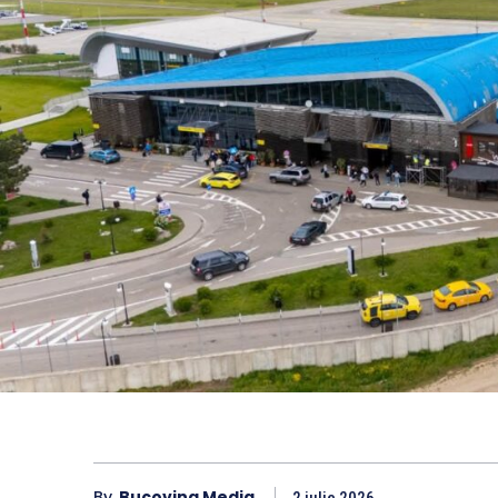
By
Bucovina Media
2 iulie 2026