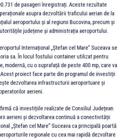
0.731 de pasageri înregistrați. Aceste rezultate
eraționale asupra dezvoltării traficului aerian de la
ialul aeroportului și al regiunii Bucovina, precum și
toritățile județene și administrația aeroportului.
Aeroportul Internațional „Ștefan cel Mare” Suceava se
ria sa. În locul fostului container utilizat pentru
e, modernă, cu o suprafață de peste 400 mp, care va
 Acest proiect face parte din programul de investiții
ște dezvoltarea infrastructurii aeroportuare și
 operatorilor aerieni.
irmă că investițiile realizate de Consiliul Județean
ii aerieni și dezvoltarea continuă a conectivității
țional „Ștefan cel Mare” Suceava ca principală poartă
aeroporturile regionale cu cea mai rapidă dezvoltare