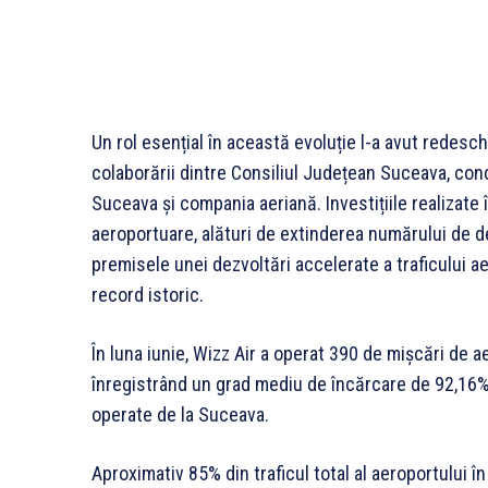
Un rol esențial în această evoluție l-a avut redesch
colaborării dintre Consiliul Județean Suceava, con
Suceava și compania aeriană. Investițiile realizate 
aeroportuare, alături de extinderea numărului de de
premisele unei dezvoltări accelerate a traficului ae
record istoric.
În luna iunie, Wizz Air a operat 390 de mișcări de 
înregistrând un grad mediu de încărcare de 92,16%
operate de la Suceava.
Aproximativ 85% din traficul total al aeroportului î