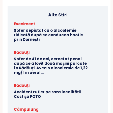
Alte Stiri
Eveniment
Șofer depistat cu o alcoolemie
ridicată după ce conducea haotic
prin Dornești
Rădăuți
Șofer de 41 de ani, cercetat penal
după ce a lovit două mașini parcate
în Rădăuți. Avea o alcoolemie de 1,22
mg/l în aerul...
Rădăuți
Accident rutier pe raza localității
Costișa FOTO
Câmpulung