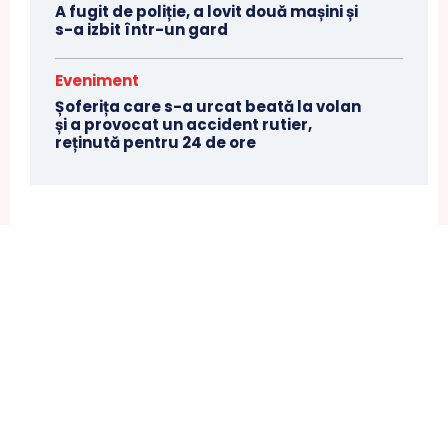
A fugit de poliție, a lovit două mașini și
s-a izbit într-un gard
Eveniment
Șoferița care s-a urcat beată la volan
și a provocat un accident rutier,
reținută pentru 24 de ore