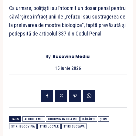
Ca urmare, polițiștii au întocmit un dosar penal pentru
săvârșirea infracțiunii de „refuzul sau sustragerea de
la prelevarea de mostre biologice”, faptă prevăzută și
pedepsită de articolul 337 din Codul Penal.
By
Bucovina Media
15 iunie 2026
TAGS
ALCOOLEMIE
BUCOVINAMEDIA.RO
RĂDĂUȚI
ȘTIRI
ȘTIRI BUCOVINA
ȘTIRI LOCALE
ȘTIRI SUCEAVA