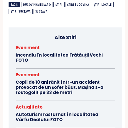
TAGS
BUCOVINAMEDIA.RO
ȘTIRI
ȘTIRI BUCOVINA
ȘTIRI LOCALE
ȘTIRI SUCEAVA
SUCEAVA
Alte Stiri
Eveniment
Incendiu în localitatea Frătăuții Vechi
FOTO
Eveniment
Copil de 10 ani rănit într-un accident
provocat de un șofer băut. Mașina s-a
rostogolit pe 33 de metri
Actualitate
Autoturism răsturnat în localitatea
Vârfu Dealului FOTO