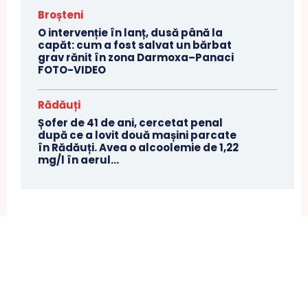
Broșteni
O intervenție în lanț, dusă până la
capăt: cum a fost salvat un bărbat
grav rănit în zona Darmoxa–Panaci
FOTO-VIDEO
Rădăuți
Șofer de 41 de ani, cercetat penal
după ce a lovit două mașini parcate
în Rădăuți. Avea o alcoolemie de 1,22
mg/l în aerul...