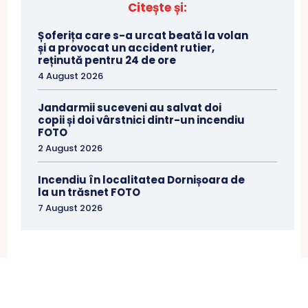
Citește și:
Șoferița care s-a urcat beată la volan
și a provocat un accident rutier,
reținută pentru 24 de ore
4 August 2026
Jandarmii suceveni au salvat doi
copii și doi vârstnici dintr-un incendiu
FOTO
2 August 2026
Incendiu în localitatea Dornișoara de
la un trăsnet FOTO
7 August 2026