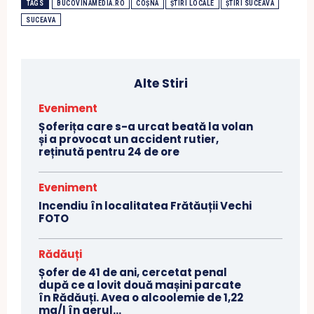
TAGS
BUCOVINAMEDIA.RO
COȘNA
ȘTIRI LOCALE
ȘTIRI SUCEAVA
SUCEAVA
Alte Stiri
Eveniment
Șoferița care s-a urcat beată la volan
și a provocat un accident rutier,
reținută pentru 24 de ore
Eveniment
Incendiu în localitatea Frătăuții Vechi
FOTO
Rădăuți
Șofer de 41 de ani, cercetat penal
după ce a lovit două mașini parcate
în Rădăuți. Avea o alcoolemie de 1,22
mg/l în aerul...