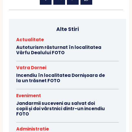
Alte Stiri
Actualitate
Autoturism răsturnat în localitatea
Vârfu Dealului FOTO
Vatra Dornei
Incendiu în localitatea Dornișoara de
la un trăsnet FOTO
Eveniment
Jandarmii suceveni au salvat doi
copii și doi vârstnici dintr-un incendiu
FOTO
Administratie