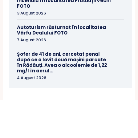
Incendiu în localitatea Frătăuții Vechi
FOTO
3 August 2026
Autoturism răsturnat în localitatea
Vârfu Dealului FOTO
7 August 2026
Șofer de 41 de ani, cercetat penal
după ce a lovit două mașini parcate
în Rădăuți. Avea o alcoolemie de 1,22
mg/l în aerul...
4 August 2026