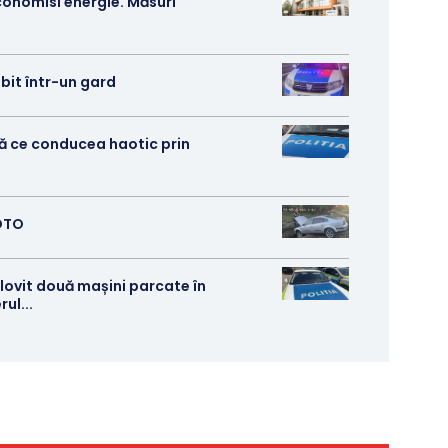
conomisi energie. Măsuri
izbit într-un gard
pă ce conducea haotic prin
FOTO
 lovit două mașini parcate în
ul...