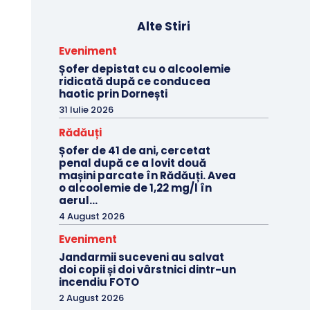
Alte Stiri
Eveniment
Șofer depistat cu o alcoolemie
ridicată după ce conducea
haotic prin Dornești
31 Iulie 2026
Rădăuți
Șofer de 41 de ani, cercetat
penal după ce a lovit două
mașini parcate în Rădăuți. Avea
o alcoolemie de 1,22 mg/l în
aerul...
4 August 2026
Eveniment
Jandarmii suceveni au salvat
doi copii și doi vârstnici dintr-un
incendiu FOTO
2 August 2026