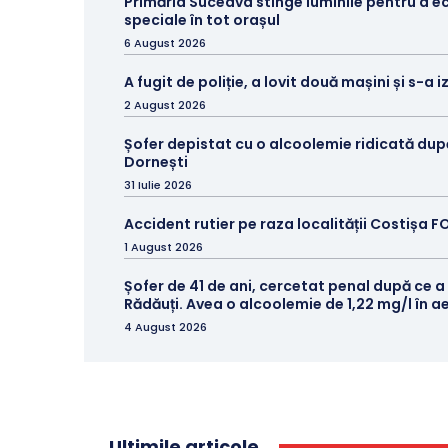
Primăria Suceava stinge luminile pentru a e
speciale în tot orașul
6 August 2026
A fugit de poliție, a lovit două mașini și s-a 
2 August 2026
Șofer depistat cu o alcoolemie ridicată du
Dornești
31 Iulie 2026
Accident rutier pe raza localității Costișa 
1 August 2026
Șofer de 41 de ani, cercetat penal după ce a
Rădăuți. Avea o alcoolemie de 1,22 mg/l în aer
4 August 2026
Ultimile articole