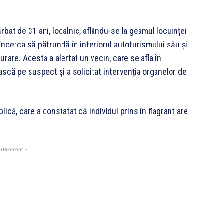
n bărbat de 31 ani, localnic, aflându-se la geamul locuinței
încerca să pătrundă în interiorul autoturismului său și
urare. Acesta a alertat un vecin, care se afla în
ască pe suspect și a solicitat intervenția organelor de
lică, care a constatat că individul prins în flagrant are
rtisement -