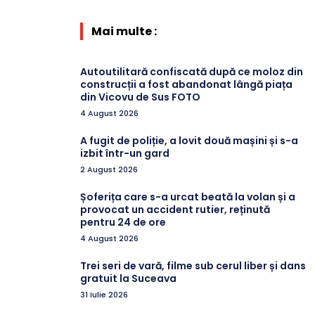
Mai multe :
Autoutilitară confiscată după ce moloz din
construcții a fost abandonat lângă piața
din Vicovu de Sus FOTO
4 August 2026
A fugit de poliție, a lovit două mașini și s-a
izbit într-un gard
2 August 2026
Șoferița care s-a urcat beată la volan și a
provocat un accident rutier, reținută
pentru 24 de ore
4 August 2026
Trei seri de vară, filme sub cerul liber și dans
gratuit la Suceava
31 Iulie 2026