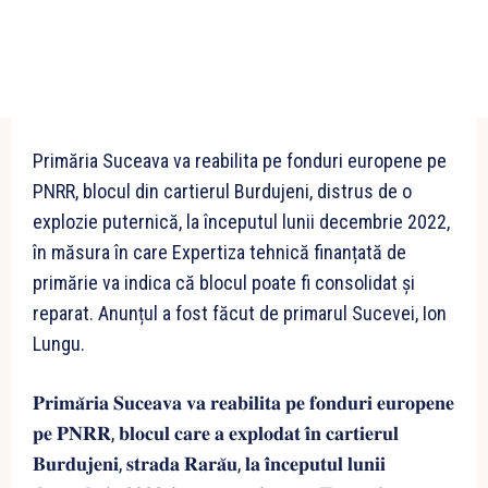
Primăria Suceava va reabilita pe fonduri europene pe
PNRR, blocul din cartierul Burdujeni, distrus de o
explozie puternică, la începutul lunii decembrie 2022,
în măsura în care Expertiza tehnică finanțată de
primărie va indica că blocul poate fi consolidat și
reparat. Anunțul a fost făcut de primarul Sucevei, Ion
Lungu.
𝐏𝐫𝐢𝐦𝐚̆𝐫𝐢𝐚 𝐒𝐮𝐜𝐞𝐚𝐯𝐚 𝐯𝐚 𝐫𝐞𝐚𝐛𝐢𝐥𝐢𝐭𝐚 𝐩𝐞 𝐟𝐨𝐧𝐝𝐮𝐫𝐢 𝐞𝐮𝐫𝐨𝐩𝐞𝐧𝐞
𝐩𝐞 𝐏𝐍𝐑𝐑, 𝐛𝐥𝐨𝐜𝐮𝐥 𝐜𝐚𝐫𝐞 𝐚 𝐞𝐱𝐩𝐥𝐨𝐝𝐚𝐭 𝐢̂𝐧 𝐜𝐚𝐫𝐭𝐢𝐞𝐫𝐮𝐥
𝐁𝐮𝐫𝐝𝐮𝐣𝐞𝐧𝐢, 𝐬𝐭𝐫𝐚𝐝𝐚 𝐑𝐚𝐫𝐚̆𝐮, 𝐥𝐚 𝐢̂𝐧𝐜𝐞𝐩𝐮𝐭𝐮𝐥 𝐥𝐮𝐧𝐢𝐢