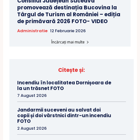
Consiliul Județean Suceava
promovează destinația Bucovina la
Târgul de Turism al României – ediția
de primăvară 2026 FOTO- VIDEO
Administratie
12 Februarie 2026
Încărcați mai multe
Citește și:
Incendiu în localitatea Dornișoara de
la un trăsnet FOTO
7 August 2026
Jandarmii suceveni au salvat doi
copii și doi vârstnici dintr-un incendiu
FOTO
2 August 2026