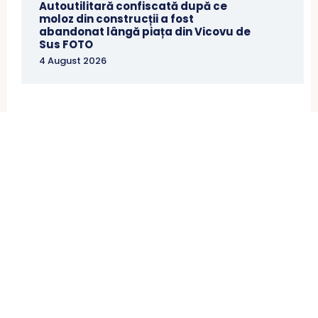
Autoutilitară confiscată după ce
moloz din construcții a fost
abandonat lângă piața din Vicovu de
Sus FOTO
4 August 2026