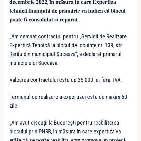
𝐝𝐞𝐜𝐞𝐦𝐛𝐫𝐢𝐞 𝟐𝟎𝟐𝟐, 𝐢̂𝐧 𝐦𝐚̆𝐬𝐮𝐫𝐚 𝐢̂𝐧 𝐜𝐚𝐫𝐞 𝐄𝐱𝐩𝐞𝐫𝐭𝐢𝐳𝐚
𝐭𝐞𝐡𝐧𝐢𝐜𝐚̆ 𝐟𝐢𝐧𝐚𝐧𝐭̦𝐚𝐭𝐚̆ 𝐝𝐞 𝐩𝐫𝐢𝐦𝐚̆𝐫𝐢𝐞 𝐯𝐚 𝐢𝐧𝐝𝐢𝐜𝐚 𝐜𝐚̆ 𝐛𝐥𝐨𝐜𝐮𝐥
𝐩𝐨𝐚𝐭𝐞 𝐟𝐢 𝐜𝐨𝐧𝐬𝐨𝐥𝐢𝐝𝐚𝐭 𝐬̦𝐢 𝐫𝐞𝐩𝐚𝐫𝐚𝐭.
„Am semnat contractul pentru „Servicii de Realizare
Expertiză Tehnică la blocul de locuințe nr. 139, str.
Rarău din municipiul Suceava”, a declarat primarul
municipiului Suceava.
Valoarea contractului este de 35.000 lei fără TVA.
Termenul de realizare a expertizei este de maxim 60
zile.
„Am avut discuții la București pentru reabilitarea
blocului prin PNRR, în măsura în care expertiza va
arăta că se poate reabilita, vom promova un proiect