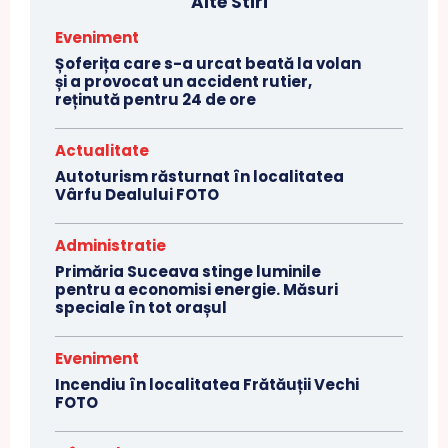
Alte Stiri
Eveniment
Șoferița care s-a urcat beată la volan
și a provocat un accident rutier,
reținută pentru 24 de ore
Actualitate
Autoturism răsturnat în localitatea
Vârfu Dealului FOTO
Administratie
Primăria Suceava stinge luminile
pentru a economisi energie. Măsuri
speciale în tot orașul
Eveniment
Incendiu în localitatea Frătăuții Vechi
FOTO