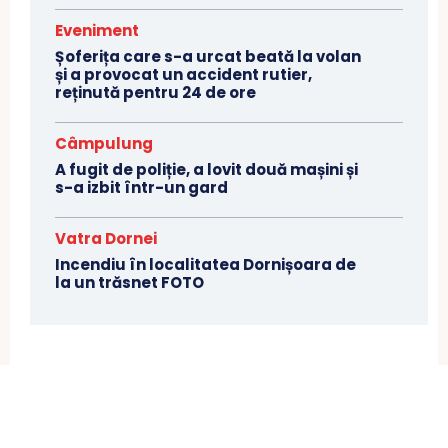
Eveniment
Șoferița care s-a urcat beată la volan
și a provocat un accident rutier,
reținută pentru 24 de ore
Câmpulung
A fugit de poliție, a lovit două mașini și
s-a izbit într-un gard
Vatra Dornei
Incendiu în localitatea Dornișoara de
la un trăsnet FOTO