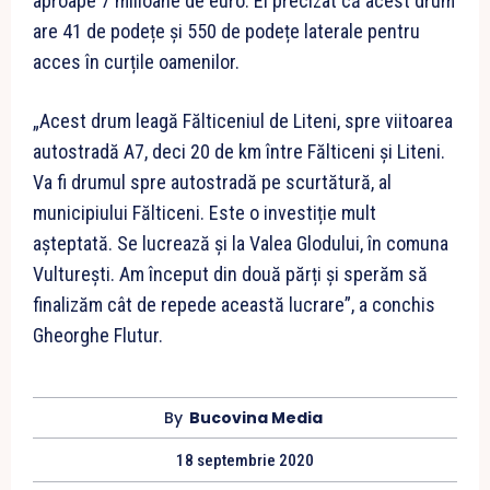
aproape 7 milioane de euro. El precizat că acest drum
are 41 de podețe și 550 de podețe laterale pentru
acces în curțile oamenilor.
„Acest drum leagă Fălticeniul de Liteni, spre viitoarea
autostradă A7, deci 20 de km între Fălticeni și Liteni.
Va fi drumul spre autostradă pe scurtătură, al
municipiului Fălticeni. Este o investiție mult
așteptată. Se lucrează și la Valea Glodului, în comuna
Vulturești. Am început din două părți și sperăm să
finalizăm cât de repede această lucrare”, a conchis
Gheorghe Flutur.
By
Bucovina Media
18 septembrie 2020