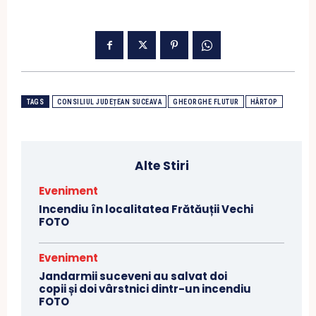
TAGS
CONSILIUL JUDEȚEAN SUCEAVA
GHEORGHE FLUTUR
HÂRTOP
Alte Stiri
Eveniment
Incendiu în localitatea Frătăuții Vechi
FOTO
Eveniment
Jandarmii suceveni au salvat doi
copii și doi vârstnici dintr-un incendiu
FOTO