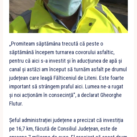
„Promiteam săptămâna trecută că peste o
săptămână începem turnarea covorului asfaltic,
pentru că aici s-a investit și în aducțiunea de apă și
canal și astăzi am început să turnăm asfalt pe drumul
județean care leagă Fălticeniul de Liteni. Este foarte
important să strângem praful aici. Lumea ne-a rugat
și noi acționăm în consecință”, a declarat Gheorghe
Flutur.
Șeful administrației județene a precizat că investiția
pe 16,7 km, făcută de Consiliul Județean, este de