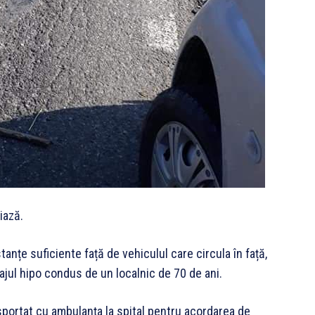
iază.
anțe suficiente față de vehiculul care circula în față,
elajul hipo condus de un localnic de 70 de ani.
nsportat cu ambulanţa la spital pentru acordarea de