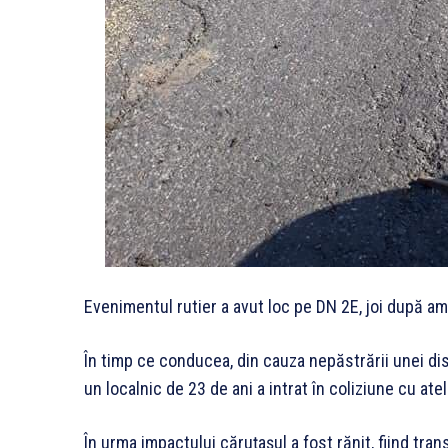
Evenimentul rutier a avut loc pe DN 2E, joi după am
În timp ce conducea, din cauza nepăstrării unei dist
un localnic de 23 de ani a intrat în coliziune cu at
În urma impactului căruţaşul a fost rănit, fiind tra