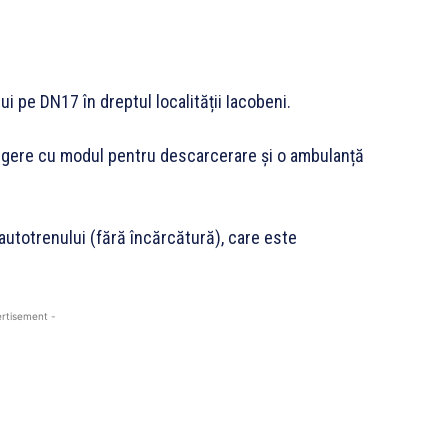
i pe DN17 în dreptul localității Iacobeni.
tingere cu modul pentru descarcerare și o ambulanță
utotrenului (fără încărcătură), care este
rtisement -