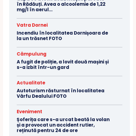
în Rădăuți. Avea o alcoolemie de 1,22
mg/l în aerul...
Vatra Dornei
Incendiu în localitatea Dornișoara de
la un trăsnet FOTO
Câmpulung
A fugit de poliție, a lovit două mașini și
s-a izbit într-un gard
Actualitate
Autoturism răsturnat în localitatea
Vârfu Dealului FOTO
Eveniment
Șoferița care s-a urcat beată la volan
și a provocat un accident rutier,
reținută pentru 24 de ore