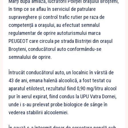
Marți după amiază, lucrătorii Poliției orașului Broșteni,
în timp ce se aflau în serviciul de patrulare
supraveghere și control trafic rutier pe raza de
competență a orașului, au efectuat semnalul
regulamentar de oprire autoturismului marca
PEUGEOT care circula pe strada Bistriței din oraşul
Broşteni, conducătorul auto conformându-se
semnalului de oprire.
Întrucât conducătorul auto, un localnic în vârstă de
43 de ani, emana halenă alcoolică, a fost testat cu
aparatul etilotest, rezultatul fiind 0,90 mg/litru alcool
pur în aerul expirat, fiind condus la UPU Vatra Dornei,
unde i s-au prelevat probe biologice de sânge în
vederea stabilirii alcoolemiei.
În cauză s-a întocmit dosar de cercetare penală sub