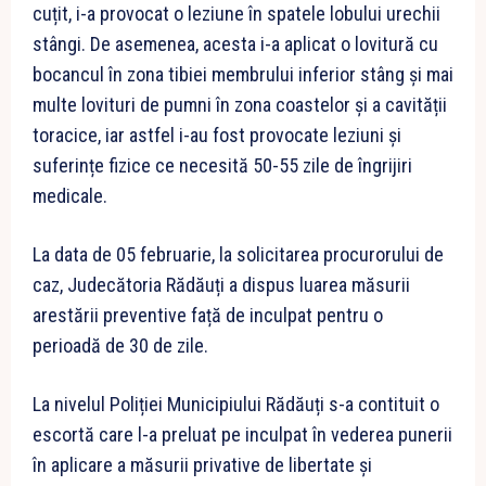
cuțit, i-a provocat o leziune în spatele lobului urechii
stângi. De asemenea, acesta i-a aplicat o lovitură cu
bocancul în zona tibiei membrului inferior stâng și mai
multe lovituri de pumni în zona coastelor și a cavității
toracice, iar astfel i-au fost provocate leziuni și
suferințe fizice ce necesită 50-55 zile de îngrijiri
medicale.
La data de 05 februarie, la solicitarea procurorului de
caz, Judecătoria Rădăuți a dispus luarea măsurii
arestării preventive față de inculpat pentru o
perioadă de 30 de zile.
La nivelul Poliției Municipiului Rădăuți s-a contituit o
escortă care l-a preluat pe inculpat în vederea punerii
în aplicare a măsurii privative de libertate și