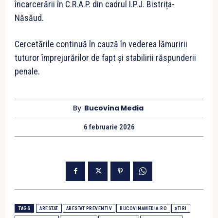
încarcerării în C.R.A.P. din cadrul I.P.J. Bistrița-
Năsăud.
Cercetările continuă în cauză în vederea lămuririi
tuturor împrejurărilor de fapt şi stabilirii răspunderii
penale.
By
Bucovina Media
6 februarie 2026
TAGS
ARESTAT
ARESTAT PREVENTIV
BUCOVINAMEDIA.RO
ȘTIRI