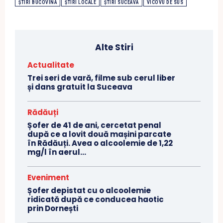
ȘTIRI BUCOVINA
ȘTIRI LOCALE
ȘTIRI SUCEAVA
VICOVU DE SUS
Alte Stiri
Actualitate
Trei seri de vară, filme sub cerul liber
și dans gratuit la Suceava
Rădăuți
Șofer de 41 de ani, cercetat penal
după ce a lovit două mașini parcate
în Rădăuți. Avea o alcoolemie de 1,22
mg/l în aerul...
Eveniment
Șofer depistat cu o alcoolemie
ridicată după ce conducea haotic
prin Dornești