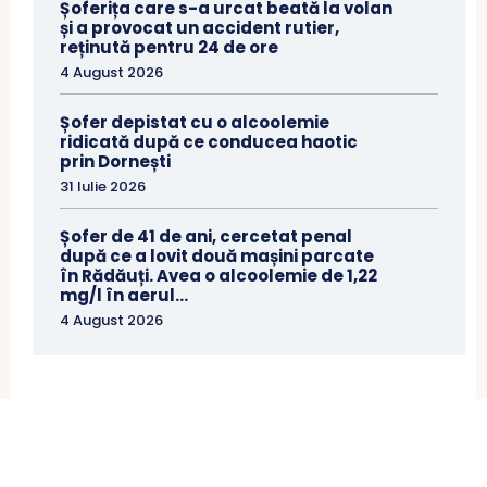
Șoferița care s-a urcat beată la volan
și a provocat un accident rutier,
reținută pentru 24 de ore
4 August 2026
Șofer depistat cu o alcoolemie
ridicată după ce conducea haotic
prin Dornești
31 Iulie 2026
Șofer de 41 de ani, cercetat penal
după ce a lovit două mașini parcate
în Rădăuți. Avea o alcoolemie de 1,22
mg/l în aerul...
4 August 2026