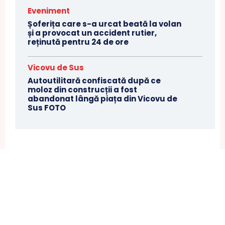
Eveniment
Șoferița care s-a urcat beată la volan
și a provocat un accident rutier,
reținută pentru 24 de ore
Vicovu de Sus
Autoutilitară confiscată după ce
moloz din construcții a fost
abandonat lângă piața din Vicovu de
Sus FOTO