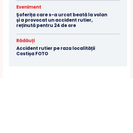
Eveniment
Șoferița care s-a urcat beată la volan
și a provocat un accident rutier,
reținută pentru 24 de ore
Rădăuți
Accident rutier pe raza localității
Costișa FOTO