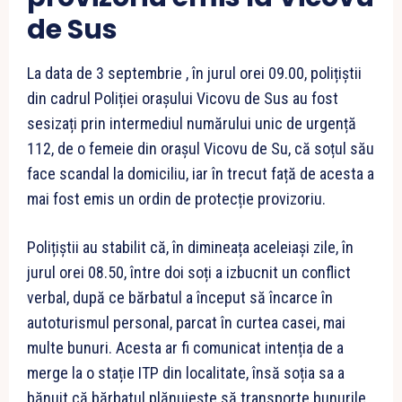
de Sus
La data de 3 septembrie , în jurul orei 09.00, polițiștii
din cadrul Poliției orașului Vicovu de Sus au fost
sesizați prin intermediul numărului unic de urgență
112, de o femeie din orașul Vicovu de Su, că soțul său
face scandal la domiciliu, iar în trecut față de acesta a
mai fost emis un ordin de protecție provizoriu.
Polițiștii au stabilit că, în dimineața aceleiași zile, în
jurul orei 08.50, între doi soți a izbucnit un conflict
verbal, după ce bărbatul a început să încarce în
autoturismul personal, parcat în curtea casei, mai
multe bunuri. Acesta ar fi comunicat intenția de a
merge la o stație ITP din localitate, însă soția sa a
bănuit că bărbatul plănuiește să transporte bunurile