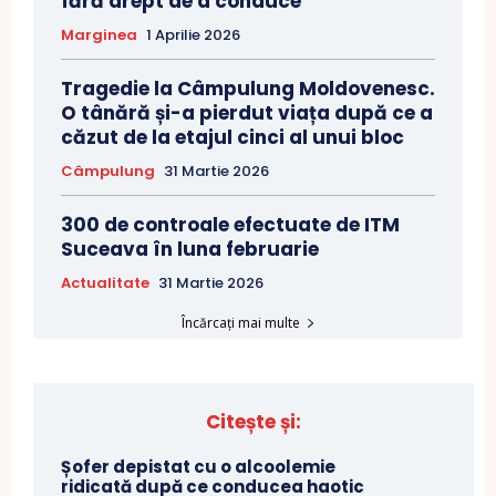
fără drept de a conduce
Marginea
1 Aprilie 2026
Tragedie la Câmpulung Moldovenesc.
O tânără și-a pierdut viața după ce a
căzut de la etajul cinci al unui bloc
Câmpulung
31 Martie 2026
300 de controale efectuate de ITM
Suceava în luna februarie
Actualitate
31 Martie 2026
Încărcați mai multe
Citește și:
Șofer depistat cu o alcoolemie
ridicată după ce conducea haotic