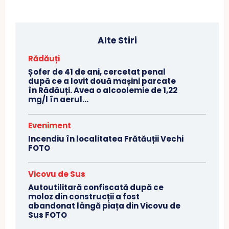
Alte Stiri
Rădăuți
Șofer de 41 de ani, cercetat penal
după ce a lovit două mașini parcate
în Rădăuți. Avea o alcoolemie de 1,22
mg/l în aerul...
Eveniment
Incendiu în localitatea Frătăuții Vechi
FOTO
Vicovu de Sus
Autoutilitară confiscată după ce
moloz din construcții a fost
abandonat lângă piața din Vicovu de
Sus FOTO