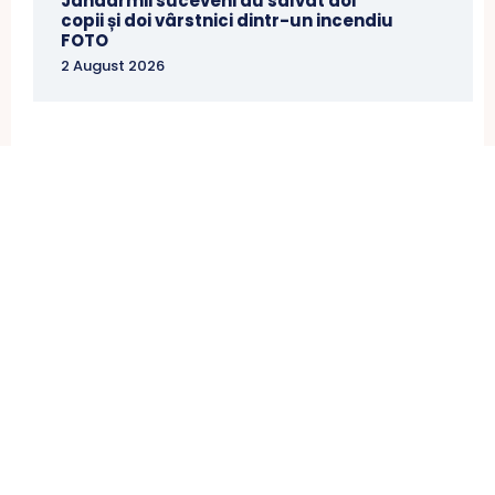
Jandarmii suceveni au salvat doi
copii și doi vârstnici dintr-un incendiu
FOTO
2 August 2026