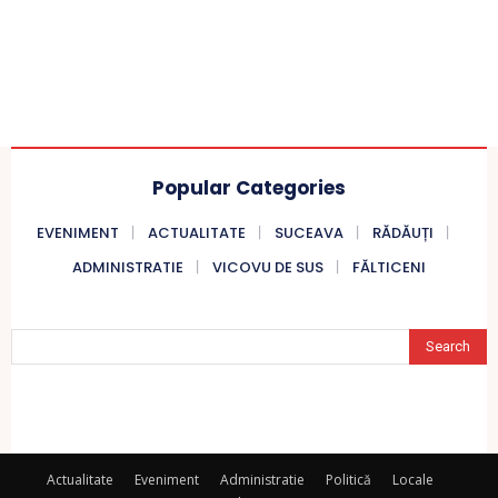
Popular Categories
EVENIMENT
ACTUALITATE
SUCEAVA
RĂDĂUȚI
ADMINISTRATIE
VICOVU DE SUS
FĂLTICENI
Search
Actualitate
Eveniment
Administratie
Politică
Locale