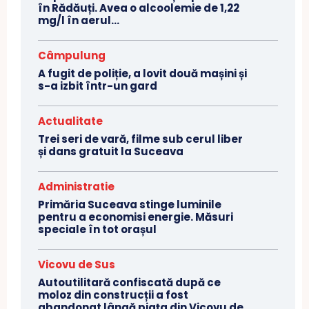
în Rădăuți. Avea o alcoolemie de 1,22
mg/l în aerul...
Câmpulung
A fugit de poliție, a lovit două mașini și
s-a izbit într-un gard
Actualitate
Trei seri de vară, filme sub cerul liber
și dans gratuit la Suceava
Administratie
Primăria Suceava stinge luminile
pentru a economisi energie. Măsuri
speciale în tot orașul
Vicovu de Sus
Autoutilitară confiscată după ce
moloz din construcții a fost
abandonat lângă piața din Vicovu de