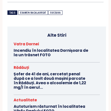
TAGS
EXAMEN BACALAUREAT
SUCEAVA
Alte Stiri
Vatra Dornei
Incendiu în localitatea Dornișoara de
la un trăsnet FOTO
Rădăuți
Șofer de 41 de ani, cercetat penal
după ce a lovit două mașini parcate
în Rădăuți. Avea o alcoolemie de 1,22
mg/l în aerul...
Actualitate
Autoturism răsturnat în localitatea
Vârfu Dealului FOTO