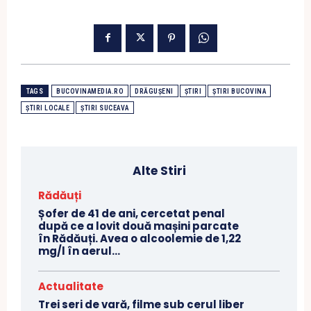
TAGS
BUCOVINAMEDIA.RO
DRĂGUȘENI
ȘTIRI
ȘTIRI BUCOVINA
ȘTIRI LOCALE
ȘTIRI SUCEAVA
Alte Stiri
Rădăuți
Șofer de 41 de ani, cercetat penal
după ce a lovit două mașini parcate
în Rădăuți. Avea o alcoolemie de 1,22
mg/l în aerul...
Actualitate
Trei seri de vară, filme sub cerul liber