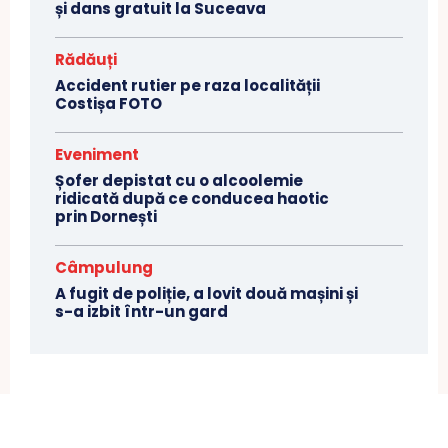
și dans gratuit la Suceava
Rădăuți
Accident rutier pe raza localității
Costișa FOTO
Eveniment
Șofer depistat cu o alcoolemie
ridicată după ce conducea haotic
prin Dornești
Câmpulung
A fugit de poliție, a lovit două mașini și
s-a izbit într-un gard