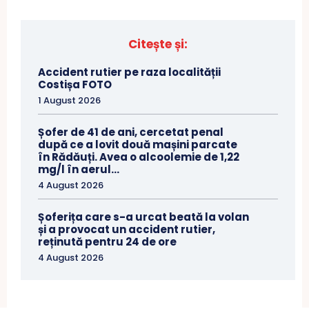
Citește și:
Accident rutier pe raza localității
Costișa FOTO
1 August 2026
Șofer de 41 de ani, cercetat penal
după ce a lovit două mașini parcate
în Rădăuți. Avea o alcoolemie de 1,22
mg/l în aerul...
4 August 2026
Șoferița care s-a urcat beată la volan
și a provocat un accident rutier,
reținută pentru 24 de ore
4 August 2026