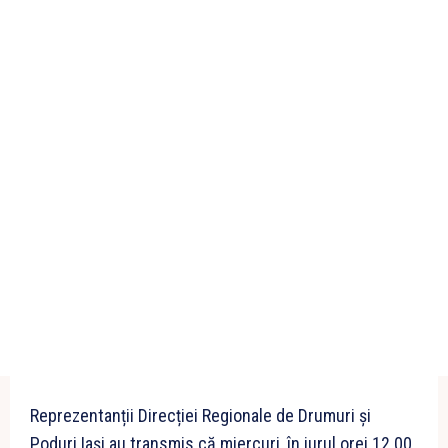
Reprezentanții Direcției Regionale de Drumuri și
Poduri Iași au transmis că miercuri, în jurul orei 12.00,