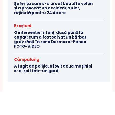
Șoferița care s-a urcat beată la volan
și a provocat un accident rutier,
reținută pentru 24 de ore
Broșteni
O intervenție în lanț, dusă până la
capăt: cum a fost salvat un bărbat
grav rănit în zona Darmoxa–Panaci
FOTO-VIDEO
Câmpulung
A fugit de poliție, a lovit două mașini și
s-a izbit într-un gard