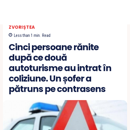
ZVORIȘTEA
Less than 1
min.
Read
Cinci persoane rănite
după ce două
autoturisme au intrat în
coliziune. Un șofer a
pătruns pe contrasens