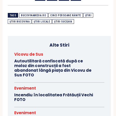
TAGS
BUCOVINAMEDIA.RO
CINCI PERSOANE RĂNITE
ȘTIRI
ȘTIRI BUCOVINA
ȘTIRI LOCALE
ȘTIRI SUCEAVA
Alte Stiri
Vicovu de Sus
Autoutilitară confiscată după ce
moloz din construcții a fost
abandonat lângă piața din Vicovu de
Sus FOTO
Eveniment
Incendiu în localitatea Frătăuții Vechi
FOTO
Eveniment