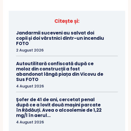
Citește și:
Jandarmii suceveni au salvat doi
copii și doi vârstnici dintr-un incendiu
FOTO
2 August 2026
Autoutilitară confiscată după ce
moloz din construcții a fost
abandonat lângă piața din Vicovu de
Sus FOTO
4 August 2026
Șofer de 41 de ani, cercetat penal
după ce a lovit două mașini parcate
în Rădăuți. Avea o alcoolemie de 1,22
mg/l în aerul...
4 August 2026