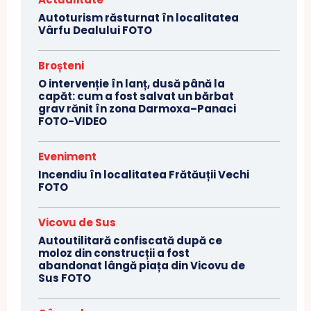
Autoturism răsturnat în localitatea
Vârfu Dealului FOTO
Broșteni
O intervenție în lanț, dusă până la
capăt: cum a fost salvat un bărbat
grav rănit în zona Darmoxa–Panaci
FOTO-VIDEO
Eveniment
Incendiu în localitatea Frătăuții Vechi
FOTO
Vicovu de Sus
Autoutilitară confiscată după ce
moloz din construcții a fost
abandonat lângă piața din Vicovu de
Sus FOTO