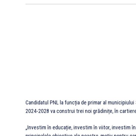
Candidatul PNL la funcția de primar al municipiului
2024-2028 va construi trei noi grădinițe, în cartiere
„Investim în educație, investim în viitor, investim în
principalele obiective ale noastre, motiv pentru ca