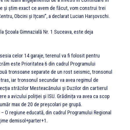
ce și știm exact ce avem de făcut, vom construi trei
entru, Obcini și Ițcani”, a declarat Lucian Harșovschi.
 la Școala Gimnazială Nr. 1 Suceava, este deja
esia celor 14 garaje, terenul va fi folosit pentru
ucrăm este Prioritatea 6 din cadrul Programului
 două tronsoane separate de un rost seismic, tronsonul
tras, iar tronsonul secundar va avea regimul de
ecția străzilor Mesteacănului și Duzilor din cartierul
re a avizului poliției și ISU. Grădinița va avea ca scop
număr max de 20 de preșcolari pe grupă.
6 – O regiune educată, din cadrul Programului Regional
lțime demisol+parter+1.