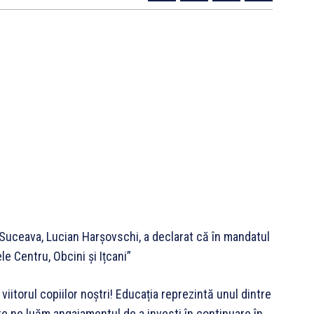
 Suceava, Lucian Harșovschi, a declarat că în mandatul
le Centru, Obcini și Ițcani”
 viitorul copiilor noștri! Educația reprezintă unul dintre
re ne luăm angajamentul de a investi în continuare în