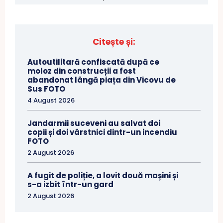
Citește și:
Autoutilitară confiscată după ce
moloz din construcții a fost
abandonat lângă piața din Vicovu de
Sus FOTO
4 August 2026
Jandarmii suceveni au salvat doi
copii și doi vârstnici dintr-un incendiu
FOTO
2 August 2026
A fugit de poliție, a lovit două mașini și
s-a izbit într-un gard
2 August 2026