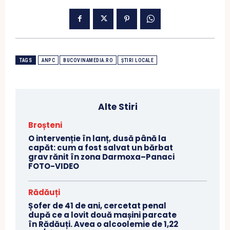
TAGS
ANPC
BUCOVINAMEDIA.RO
ȘTIRI LOCALE
Alte Stiri
Broșteni
O intervenție în lanț, dusă până la
capăt: cum a fost salvat un bărbat
grav rănit în zona Darmoxa–Panaci
FOTO-VIDEO
Rădăuți
Șofer de 41 de ani, cercetat penal
după ce a lovit două mașini parcate
în Rădăuți. Avea o alcoolemie de 1,22