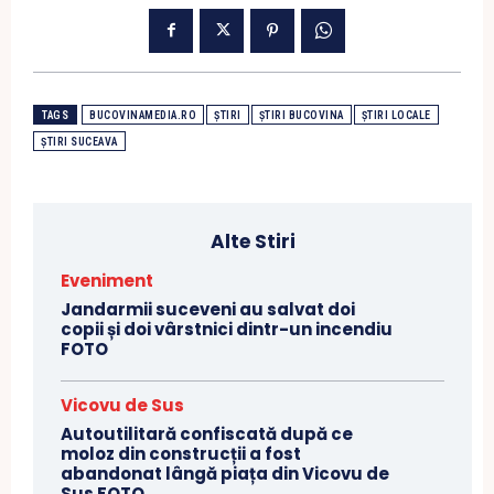
TAGS
BUCOVINAMEDIA.RO
ȘTIRI
ȘTIRI BUCOVINA
ȘTIRI LOCALE
ȘTIRI SUCEAVA
Alte Stiri
Eveniment
Jandarmii suceveni au salvat doi
copii și doi vârstnici dintr-un incendiu
FOTO
Vicovu de Sus
Autoutilitară confiscată după ce
moloz din construcții a fost
abandonat lângă piața din Vicovu de
Sus FOTO