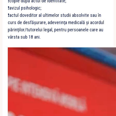
❗copie după actul de identitate;
❗avizul psihologic;
❗actul doveditor al ultimelor studii absolvite sau în
curs de desfăşurare, adeverinţa medicală şi acordul
părinţilor/tutorelui legal, pentru persoanele care au
vârsta sub 18 ani.