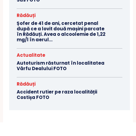
Rădăuți
Șofer de 41 de ani, cercetat penal
după ce a lovit două mașini parcate
în Rădăuți. Avea o alcoolemie de 1,22
mg/l în aerul...
Actualitate
Autoturism răsturnat în localitatea
Vârfu Dealului FOTO
Rădăuți
Accident rutier pe raza localității
Costișa FOTO