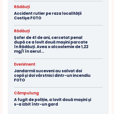
Rădăuți
Accident rutier pe raza localității
Costișa FOTO
Rădăuți
Șofer de 41 de ani, cercetat penal
după ce a lovit două mașini parcate
în Rădăuți. Avea o alcoolemie de 1,22
mg/l în aerul...
Eveniment
Jandarmii suceveni au salvat doi
copii și doi vârstnici dintr-un incendiu
FOTO
Câmpulung
A fugit de poliție, a lovit două mașini și
s-a izbit într-un gard