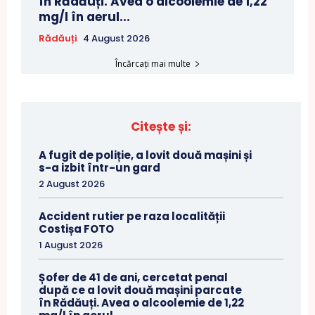
în Rădăuți. Avea o alcoolemie de 1,22
mg/l în aerul...
Rădăuți
4 August 2026
Încărcați mai multe
Citește și:
A fugit de poliție, a lovit două mașini și
s-a izbit într-un gard
2 August 2026
Accident rutier pe raza localității
Costișa FOTO
1 August 2026
Șofer de 41 de ani, cercetat penal
după ce a lovit două mașini parcate
în Rădăuți. Avea o alcoolemie de 1,22