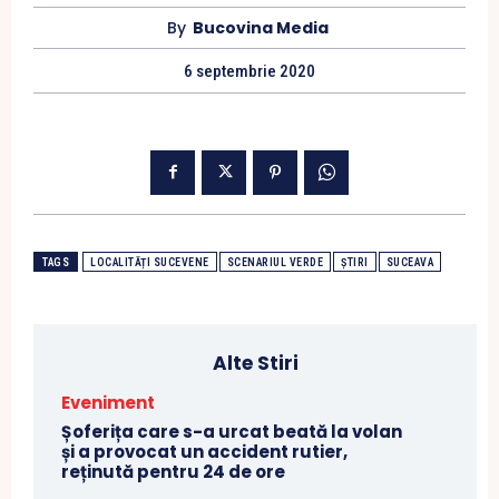
By
Bucovina Media
6 septembrie 2020
TAGS
LOCALITĂȚI SUCEVENE
SCENARIUL VERDE
ȘTIRI
SUCEAVA
Alte Stiri
Eveniment
Șoferița care s-a urcat beată la volan
și a provocat un accident rutier,
reținută pentru 24 de ore