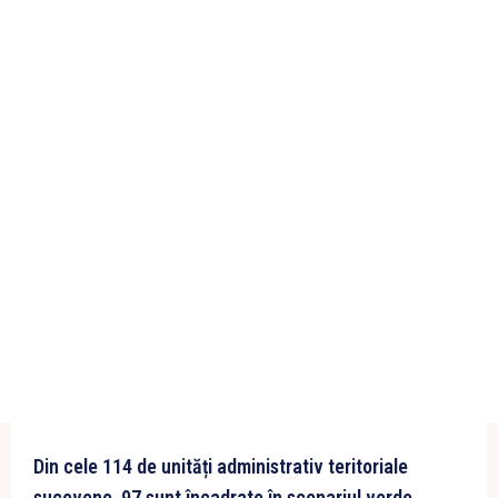
Din cele 114 de unități administrativ teritoriale
sucevene, 97 sunt încadrate în scenariul verde,