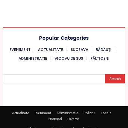
Popular Categories
EVENIMENT
ACTUALITATE
SUCEAVA
RĂDĂUȚI
ADMINISTRATIE
VICOVU DE SUS
FĂLTICENI
Search
Actualitate
Eveniment
Administratie
Politică
Locale
National
Diverse