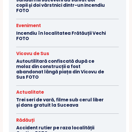
copii și doi vârstnici dintr-un incendiu
FOTO
Eveniment
Incendiu în localitatea Frătăuții Vechi
FOTO
Vicovu de Sus
Autoutilitară confiscată după ce
moloz din construcții a fost
abandonat lângă piața din Vicovu de
Sus FOTO
Actualitate
Trei seri de vară, filme sub cerul liber
și dans gratuit la Suceava
Rădăuți
Accident rutier pe raza localității