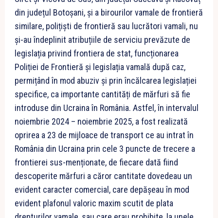
din județul Botoșani, și a birourilor vamale de frontieră
similare, polițiști de frontieră sau lucrători vamali, nu
și-au îndeplinit atribuțiile de serviciu prevăzute de
legislația privind frontiera de stat, funcționarea
Poliției de Frontieră și legislația vamală după caz,
permițând în mod abuziv și prin încălcarea legislației
specifice, ca importante cantități de mărfuri să fie
introduse din Ucraina în România. Astfel, în intervalul
noiembrie 2024 – noiembrie 2025, a fost realizată
oprirea a 23 de mijloace de transport ce au intrat în
România din Ucraina prin cele 3 puncte de trecere a
frontierei sus-menționate, de fiecare dată fiind
descoperite mărfuri a căror cantitate dovedeau un
evident caracter comercial, care depășeau în mod
evident plafonul valoric maxim scutit de plata
drepturilor vamale, sau care erau prohibite, la unele