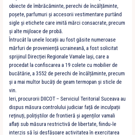
obiecte de îmbrăcăminte, perechi de încălțăminte,
poșete, parfumuri și accesorii vestimentare purtând
sigle și etichete care imită mărci consacrate, precum
și alte mijloace de probă.
Întrucât la unele locații au fost găsite numeroase
mărfuri de proveniență ucraineană, a fost solicitat
sprijinul Direcției Regionale Vamale Iași, care a
procedat la confiscarea a 19 colete cu mobilier de
bucătărie, a 3552 de perechi de încălțăminte, precum
și a mai multor bucăți de geam termopan și sticle de
vin.
Ieri, procurorii DIICOT – Serviciul Teritorial Suceava au
dispus măsura controlului judiciar față de inculpații
reținuți, polițiștilor de frontieră și agenților vamali
aflați sub măsura restrictivă de libertate, fiindu-le
interzis să își desfășoare activitatea în exercitarea