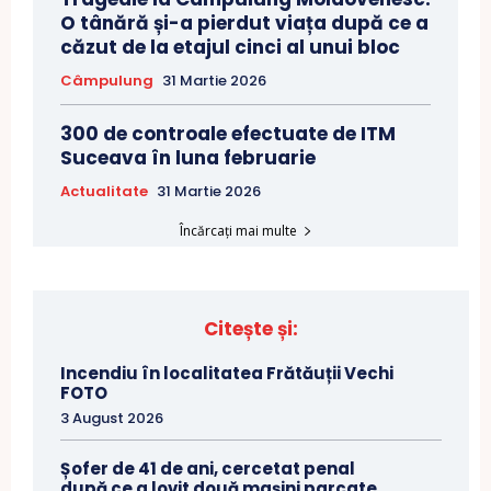
O tânără și-a pierdut viața după ce a
căzut de la etajul cinci al unui bloc
Câmpulung
31 Martie 2026
300 de controale efectuate de ITM
Suceava în luna februarie
Actualitate
31 Martie 2026
Încărcați mai multe
Citește și:
Incendiu în localitatea Frătăuții Vechi
FOTO
3 August 2026
Șofer de 41 de ani, cercetat penal
după ce a lovit două mașini parcate