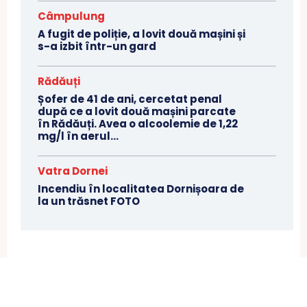
Câmpulung
A fugit de poliție, a lovit două mașini și
s-a izbit într-un gard
Rădăuți
Șofer de 41 de ani, cercetat penal
după ce a lovit două mașini parcate
în Rădăuți. Avea o alcoolemie de 1,22
mg/l în aerul...
Vatra Dornei
Incendiu în localitatea Dornișoara de
la un trăsnet FOTO