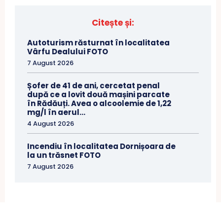
Citește și:
Autoturism răsturnat în localitatea
Vârfu Dealului FOTO
7 August 2026
Șofer de 41 de ani, cercetat penal
după ce a lovit două mașini parcate
în Rădăuți. Avea o alcoolemie de 1,22
mg/l în aerul...
4 August 2026
Incendiu în localitatea Dornișoara de
la un trăsnet FOTO
7 August 2026