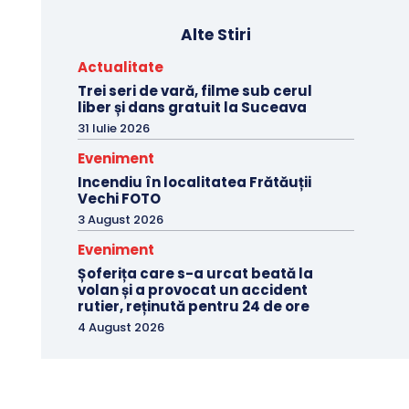
Alte Stiri
Actualitate
Trei seri de vară, filme sub cerul
liber și dans gratuit la Suceava
31 Iulie 2026
Eveniment
Incendiu în localitatea Frătăuții
Vechi FOTO
3 August 2026
Eveniment
Șoferița care s-a urcat beată la
volan și a provocat un accident
rutier, reținută pentru 24 de ore
4 August 2026