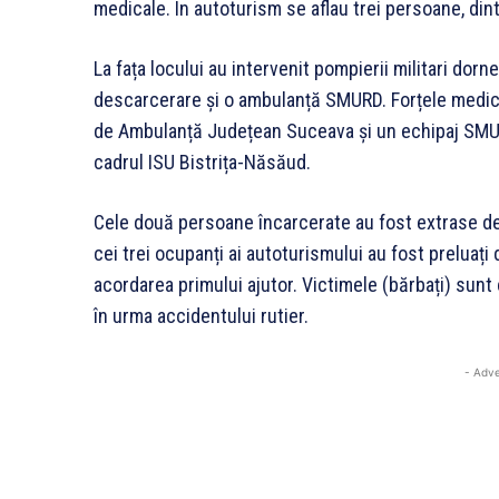
medicale. În autoturism se aflau trei persoane, di
La fața locului au intervenit pompierii militari dor
descarcerare și o ambulanță SMURD. Forțele medica
de Ambulanță Județean Suceava și un echipaj SMUR
cadrul ISU Bistrița-Năsăud.
Cele două persoane încarcerate au fost extrase de c
cei trei ocupanți ai autoturismului au fost preluaț
acordarea primului ajutor. Victimele (bărbați) sunt
în urma accidentului rutier.
- Adve