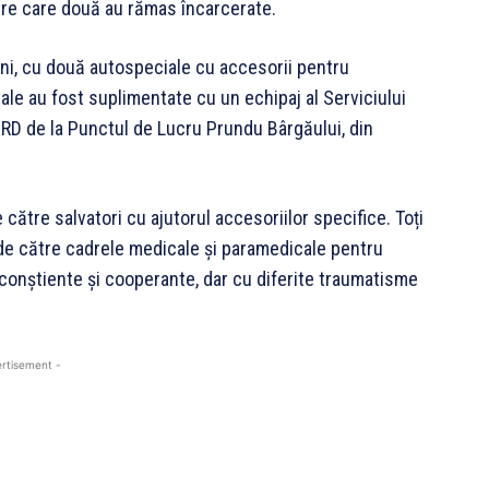
ntre care două au rămas încarcerate.
neni, cu două autospeciale cu accesorii pentru
le au fost suplimentate cu un echipaj al Serviciului
D de la Punctul de Lucru Prundu Bârgăului, din
ătre salvatori cu ajutorul accesoriilor specifice. Toți
i de către cadrele medicale și paramedicale pentru
 conștiente și cooperante, dar cu diferite traumatisme
rtisement -