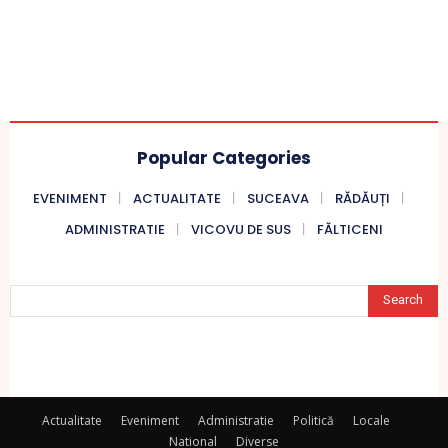
Popular Categories
EVENIMENT
ACTUALITATE
SUCEAVA
RĂDĂUȚI
ADMINISTRATIE
VICOVU DE SUS
FĂLTICENI
Search
Actualitate
Eveniment
Administratie
Politică
Locale
National
Diverse