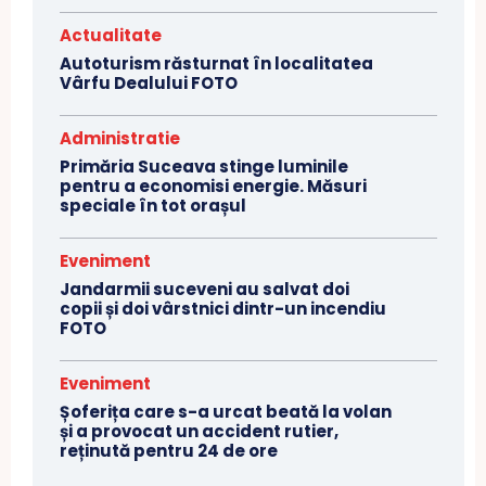
Actualitate
Autoturism răsturnat în localitatea
Vârfu Dealului FOTO
Administratie
Primăria Suceava stinge luminile
pentru a economisi energie. Măsuri
speciale în tot orașul
Eveniment
Jandarmii suceveni au salvat doi
copii și doi vârstnici dintr-un incendiu
FOTO
Eveniment
Șoferița care s-a urcat beată la volan
și a provocat un accident rutier,
reținută pentru 24 de ore