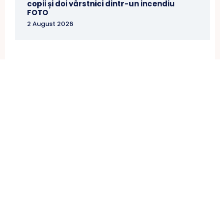
copii și doi vârstnici dintr-un incendiu
FOTO
2 August 2026