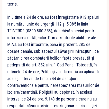
teste.
În ultimele 24 de ore, au fost înregistrate 913 apeluri
la numărul unic de urgență 112 și 5.385 la linia
TELVERDE (0800 800 358), deschisă special pentru
informarea cetățenilor. Prin structurile abilitate ale
M.A.I. au fost întocmite, până în prezent, 285 de
dosare penale, sub aspectul săvârșirii infracțiunii de
zădărnicirea combaterii bolilor, faptă prevăzută şi
pedepsită de art. 352 alin. 1 Cod Penal. Totodată, în
ultimele 24 de ore, Poliția și Jandarmeria au aplicat, în
același interval de timp, 744 de sancțiuni
contravenționale pentru nerespectarea măsurilor de
izolare/carantină. Polițiștii au depistat, în același
interval de 24 de ore, 9.143 de persoane care nu au
respectat măsura privind restricţionarea circulaţiei.