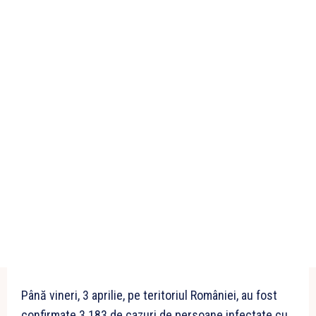
Până vineri, 3 aprilie, pe teritoriul României, au fost
confirmate 3.183 de cazuri de persoane infectate cu