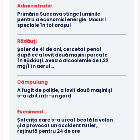
Administratie
Primăria Suceava stinge luminile
pentru a economisi energie. Măsuri
speciale în tot orașul
Rădăuți
Șofer de 41 de ani, cercetat penal
după ce a lovit două mașini parcate
în Rădăuți. Avea o alcoolemie de 1,22
mg/l în aerul...
Câmpulung
A fugit de poliție, a lovit două mașini și
s-a izbit într-un gard
Eveniment
Șoferița care s-a urcat beată la volan
și a provocat un accident rutier,
reținută pentru 24 de ore