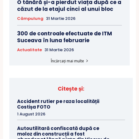
O tânără și-a pierdut viața după ce a
căzut de la etajul cinci al unui bloc
Câmpulung
31 Martie 2026
300 de controale efectuate de ITM
Suceava în luna februarie
Actualitate
31 Martie 2026
Încărcați mai multe
Citește și:
Accident rutier pe raza localității
Costișa FOTO
1 August 2026
Autoutilitară confiscată după ce
moloz din construcții a fost