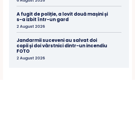
6 August 2026
A fugit de poliție, a lovit două mașini și
s-a izbit într-un gard
2 August 2026
Jandarmii suceveni au salvat doi
copii și doi vârstnici dintr-un incendiu
FOTO
2 August 2026