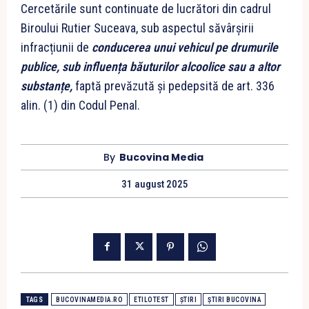
Cercetările sunt continuate de lucrători din cadrul
Biroului Rutier Suceava, sub aspectul săvârşirii
infracțiunii de
conducerea unui vehicul pe drumurile
publice, sub influența băuturilor alcoolice sau a altor
substanțe,
faptă prevăzută şi pedepsită de art. 336
alin. (1) din Codul Penal.
By
Bucovina Media
31 august 2025
TAGS
BUCOVINAMEDIA.RO
ETILOTEST
ȘTIRI
ȘTIRI BUCOVINA